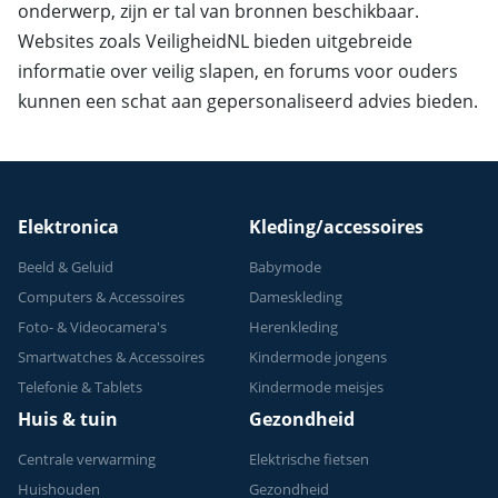
onderwerp, zijn er tal van bronnen beschikbaar.
Websites zoals VeiligheidNL bieden uitgebreide
informatie over veilig slapen, en forums voor ouders
kunnen een schat aan gepersonaliseerd advies bieden.
Elektronica
Kleding/accessoires
Beeld & Geluid
Babymode
Computers & Accessoires
Dameskleding
Foto- & Videocamera's
Herenkleding
Smartwatches & Accessoires
Kindermode jongens
Telefonie & Tablets
Kindermode meisjes
Huis & tuin
Gezondheid
Centrale verwarming
Elektrische fietsen
Huishouden
Gezondheid