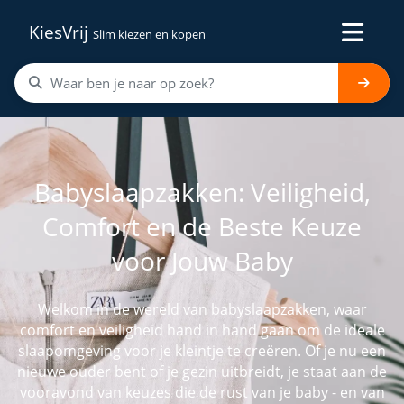
KiesVrij
Slim kiezen en kopen
Babyslaapzakken: Veiligheid,
Comfort en de Beste Keuze
voor Jouw Baby
Welkom in de wereld van babyslaapzakken, waar
comfort en veiligheid hand in hand gaan om de ideale
slaapomgeving voor je kleintje te creëren. Of je nu een
nieuwe ouder bent of je gezin uitbreidt, je staat aan de
vooravond van keuzes die de rust van je baby - en van