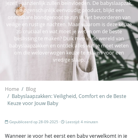
jezelf - aanzienlijk zullen beïnvloeden. De babyslaapzak,
een ogenschijnlijk eenvoudig product, blijkt een
onmisbare bondgenoot te zijn in het bevorderen van
veilige en rustige nachten. Maar waarom is deze keuze
zo cruciaal en wat moet je weten om de beste
beslissing te maken? Duik mee in de wereld van
babyslaapzakken en ontdek alles wat je moet weten
om die weloverwogen keuze te maken voor een
vredige slaap.
Home
Blog
Babyslaapzakken: Veiligheid, Comfort en de Beste
Keuze voor Jouw Baby
Gepubliceerd op 28-09-2025 ·
Leestijd: 4 minuten
Wanneer je voor het eerst een baby verwelkomt in je