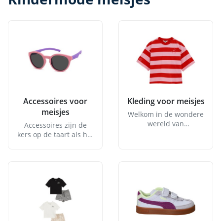
Accessoires voor
Kleding voor meisjes
meisjes
Welkom in de wondere
wereld van
Accessoires zijn de
meisjeskleding! Als
kers op de taart als het
ouder ben je
gaat om het afmaken
ongetwijfeld op zoek
van een outfit en dat
naar de mooiste en
geldt zeker ook voor
meest geschikte
kindermode voor
kleding voor je
meisjes! Van kleurrijke
dochter(s). Maar waar
haaraccessoires en
begin je? Er is zoveel
schattige tassen tot
keuze en het kan
sierlijke sieraden en
overweldigend zijn om
trendy zonnebrillen, er