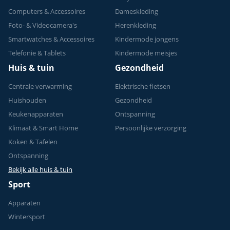
eens stijlvol uitzien. Als
stijlen van sieraden en
consument wil je
Computers & Accessoires
Dameskleding
horloges voor meisjes.
tenslotte dat je dochter
Foto- & Videocamera's
Herenkleding
Lees snel verder en
er goed uitziet en zich
ontdek hoe je het
Smartwatches & Accessoires
zelfverzekerd voelt
Kindermode jongens
perfecte cadeau kunt
tijdens haar
Telefonie & Tablets
Kindermode meisjes
vinden!
sportactiviteiten. In
Huis & tuin
Gezondheid
deze gids helpen we je
met het vinden van de
Centrale verwarming
Elektrische fietsen
perfecte sportkleding
voor meisjes, zodat ze
Huishouden
Gezondheid
niet alleen kan
Keukenapparaten
Ontspanning
presteren op het
sportveld, maar er ook
Klimaat & Smart Home
Persoonlijke verzorging
nog eens fantastisch
Koken & Tafelen
uitziet terwijl ze dat
Ontspanning
doet.
Bekijk alle huis & tuin
Sport
Apparaten
Wintersport