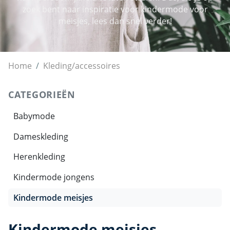
zoek bent naar inspiratie voor kindermode voor
meisjes, lees dan snel verder!
Kindermode meisjes
Home
Kleding/accessoires
CATEGORIEËN
Babymode
Dameskleding
Herenkleding
Kindermode jongens
Kindermode meisjes
Kindermode meisjes