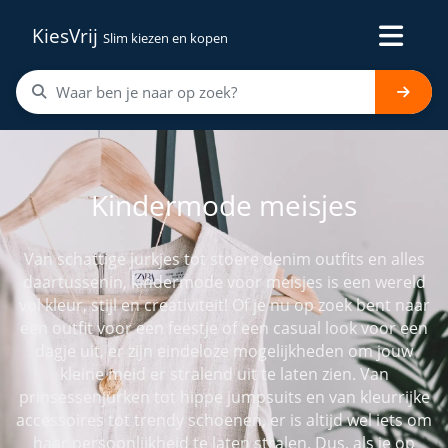
KiesVrij
Slim kiezen en kopen
Kindermode meisjes
Van schattige jurkjes tot stoere denim outfits en alles
daartussenin, kindermode voor meisjes is een wereld
vol kleur, stijl en creativiteit! Of je nu op zoek bent naar
een outfit voor een feestje of een casual look voor een
dagje uit, er zijn eindeloze mogelijkheden om jouw
kleine meid er stralend uit te laten zien. Van
prinsessenjurken tot hippe jumpsuits en van kleurrijke
accessoires tot trendy schoenen, er is altijd wel iets om
haar persoonlijkheid te laten stralen. Dus, als je op