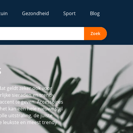
tuin
Gezondheid
Sport
Blog
Zoek
s
dat geldt zeker ook voor
rlijke sieraden en trendy
 accent te geven. Accessoires
het kan een hele nieuwe stijl
le uitstraling, de juiste
de leukste en meest trendy