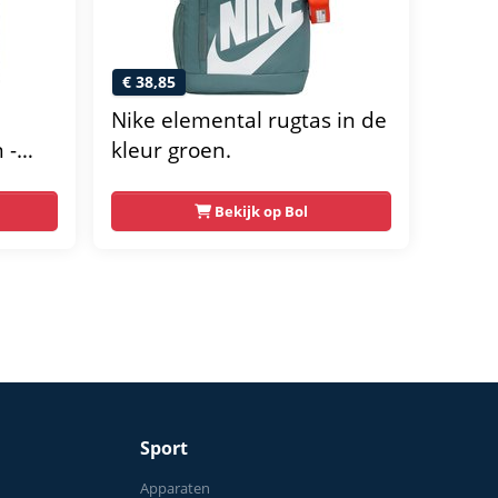
€ 38,85
Nike elemental rugtas in de
 -
kleur groen.
Bekijk op Bol
Sport
n
Apparaten