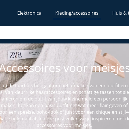
Elektronica
Kleding/accessoires
Huis & 
Accessoires voor meisje
s op de taart als het gaat om het afmaken van een outfit en 
 Van kleurrijke haaraccessoires en schattige tassen tot sie
e manieren om de outfit van jouw kleine meid een persoonlijk
aken, het kan een basic outfit net wat meer flair geven of 
oor een speelse, boho-look of juist voor een chique en stijlvol
atje helemaal af! In deze post zullen we je inspireren met 
accessoires voor meisjes.