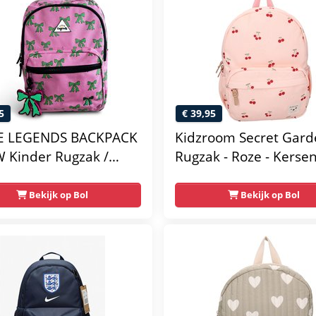
5
€ 39,95
LE LEGENDS BACKPACK
Kidzroom Secret Gard
 Kinder Rugzak /
Rugzak - Roze - Kerse
ltas kinderen Meisje
s school met print -
Bekijk op Bol
Bekijk op Bol
- One Size -
457580568)