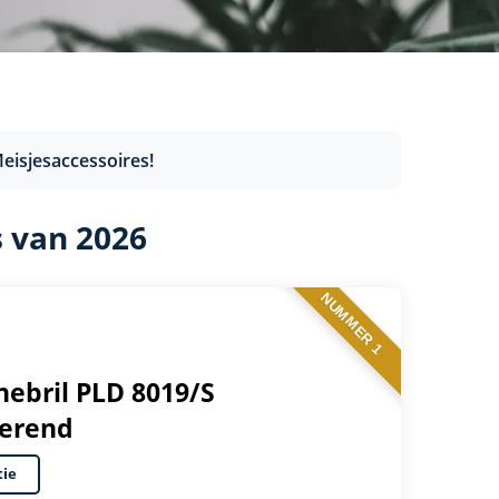
eisjesaccessoires!
s van 2026
NUMMER 1
nebril PLD 8019/S
serend
tie