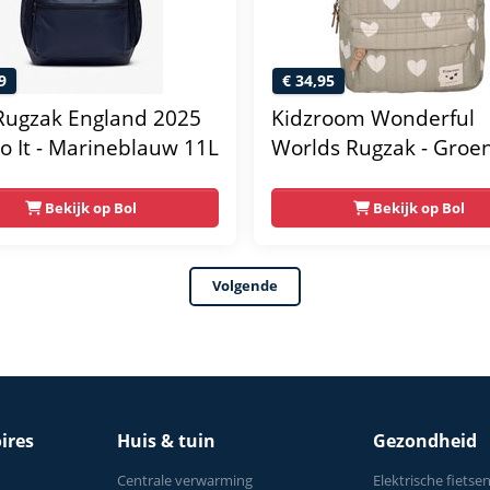
9
€ 34,95
Rugzak England 2025
Kidzroom Wonderful
Do It - Marineblauw 11L
Worlds Rugzak - Groen
Hartjes
Bekijk op Bol
Bekijk op Bol
Volgende
ires
Huis & tuin
Gezondheid
Centrale verwarming
Elektrische fietse