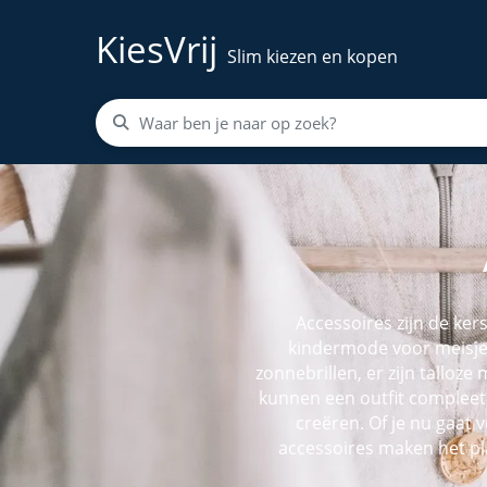
KiesVrij
Slim kiezen en kopen
Accessoires zijn de ker
kindermode voor meisjes!
zonnebrillen, er zijn talloz
kunnen een outfit compleet m
creëren. Of je nu gaat v
accessoires maken het pla