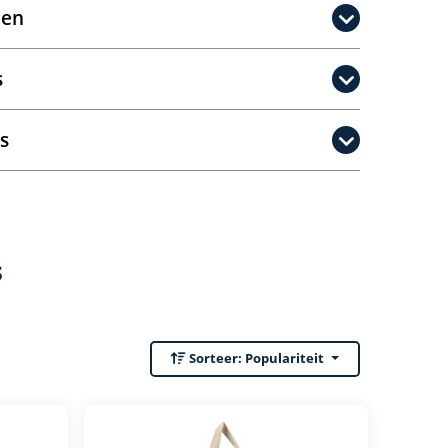
oen
s
s
s
Sorteer:
Populariteit