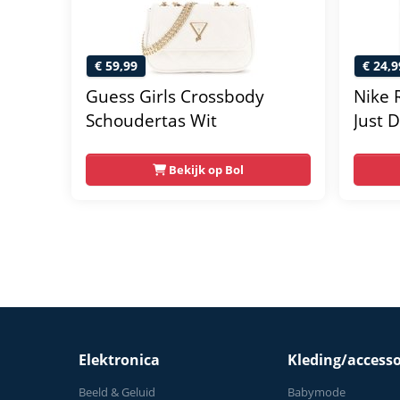
€ 59,99
€ 24,9
Guess Girls Crossbody
Nike 
Schoudertas Wit
Just 
Bekijk op Bol
Elektronica
Kleding/accesso
Beeld & Geluid
Babymode