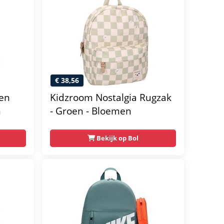
€ 38,56
en
Kidzroom Nostalgia Rugzak
n
- Groen - Bloemen
Bekijk op Bol