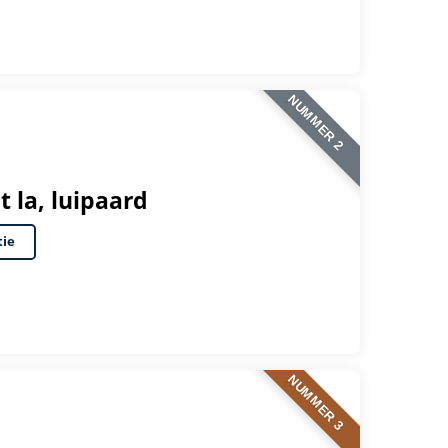
NUMMER 2
et la, luipaard
tie
NUMMER 3