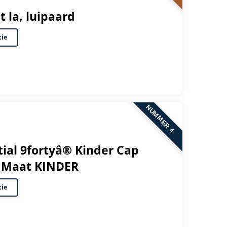
et la, luipaard
tie
NUMMER 4
ial 9fortyâ® Kinder Cap
 - Maat KINDER
tie