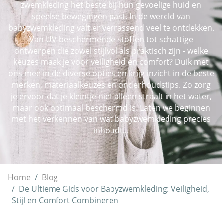
zwemkleding het beste bij hun gevoelige huid en
speelse bewegingen past. In de wereld van
babyzwemkleding valt er verrassend veel te ontdekken.
Van UV-beschermende stoffen tot schattige
ontwerpen die zowel stijlvol als praktisch zijn - welke
keuzes maak je voor veiligheid en comfort? Duik met
ons mee in de diverse opties en krijg inzicht in de beste
merken, materiaalkeuzes en onderhoudstips. Zo zorg
je ervoor dat je kleintje niet alleen straalt in het water,
maar ook optimaal beschermd is. Laten we beginnen
met het verkennen van wat babyzwemkleding precies
inhoudt...
Home
Blog
De Ultieme Gids voor Babyzwemkleding: Veiligheid,
Stijl en Comfort Combineren