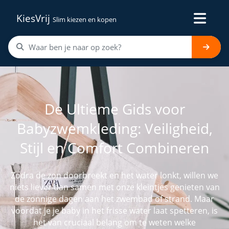
KiesVrij
Slim kiezen en kopen
De Ultieme Gids voor
Babyzwemkleding: Veiligheid,
Stijl en Comfort Combineren
Zodra de zon doorbreekt en het water lonkt, willen we
niets liever dan samen met onze kleintjes genieten van
de zonnige dagen aan het zwembad of strand. Maar
voordat je je baby in het frisse water laat spetteren, is
het van cruciaal belang om te weten welke