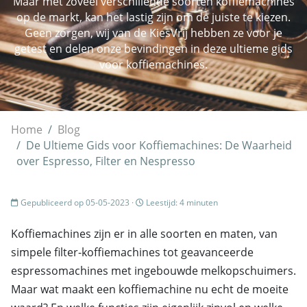
Maar met zoveel verschillende soorten koffiemachines
op de markt, kan het lastig zijn om de juiste te kiezen.
Geen zorgen, wij van de KiesVrij hebben ze voor je
getest en delen onze bevindingen in deze ultieme gids
voor koffiemachines.
Home
Blog
De Ultieme Gids voor Koffiemachines: De Waarheid
over Espresso, Filter en Nespresso
Gepubliceerd op 05-05-2023 ·
Leestijd: 4 minuten
Koffiemachines zijn er in alle soorten en maten, van
simpele filter-koffiemachines tot geavanceerde
espressomachines met ingebouwde melkopschuimers.
Maar wat maakt een koffiemachine nu echt de moeite