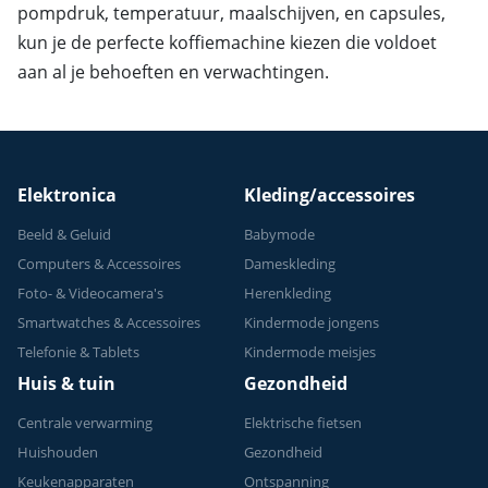
pompdruk, temperatuur, maalschijven, en capsules,
kun je de perfecte koffiemachine kiezen die voldoet
aan al je behoeften en verwachtingen.
Elektronica
Kleding/accessoires
Beeld & Geluid
Babymode
Computers & Accessoires
Dameskleding
Foto- & Videocamera's
Herenkleding
Smartwatches & Accessoires
Kindermode jongens
Telefonie & Tablets
Kindermode meisjes
Huis & tuin
Gezondheid
Centrale verwarming
Elektrische fietsen
Huishouden
Gezondheid
Keukenapparaten
Ontspanning