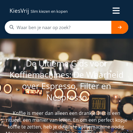
KiesVrij
Slim kiezen en kopen
De Ultieme Gids voor
Koffiemachines: De Waarheid
over Espresso, Filter en
Nespresso
Koffie is meer dan alleen een drankje. Het is een
ritueel, een manier van leven. En om een perfect kopje
koffie te zetten, heb je de juiste koffiemachine nodig.