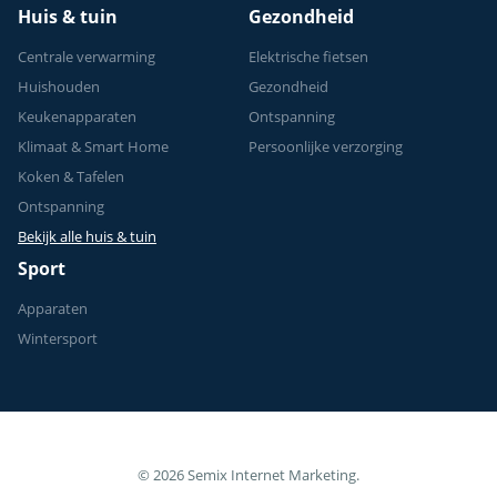
Huis & tuin
Gezondheid
Centrale verwarming
Elektrische fietsen
Huishouden
Gezondheid
Keukenapparaten
Ontspanning
Klimaat & Smart Home
Persoonlijke verzorging
Koken & Tafelen
Ontspanning
Bekijk alle huis & tuin
Sport
Apparaten
Wintersport
© 2026 Semix Internet Marketing.