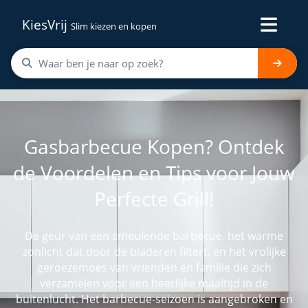
KiesVrij
Slim kiezen en kopen
Gasbarbecue Kopen? Ontdek
de Voordelen en Tips voor Jouw
Perfecte Grill!
De geur van een smeulende barbecue, het warme
zonlicht dat door de bladeren filtert, en het vrolijke
geroezemoes van vrienden en familie die zich
verzamelen voor een heerlijke maaltijd in de
buitenlucht. Het barbecue-seizoen is aangebroken en