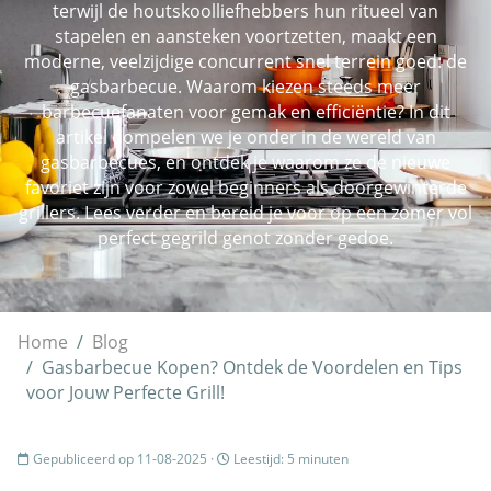
terwijl de houtskoolliefhebbers hun ritueel van
stapelen en aansteken voortzetten, maakt een
moderne, veelzijdige concurrent snel terrein goed: de
gasbarbecue. Waarom kiezen steeds meer
barbecuefanaten voor gemak en efficiëntie? In dit
artikel dompelen we je onder in de wereld van
gasbarbecues, en ontdek je waarom ze de nieuwe
favoriet zijn voor zowel beginners als doorgewinterde
grillers. Lees verder en bereid je voor op een zomer vol
perfect gegrild genot zonder gedoe.
Home
Blog
Gasbarbecue Kopen? Ontdek de Voordelen en Tips
voor Jouw Perfecte Grill!
Gepubliceerd op 11-08-2025 ·
Leestijd: 5 minuten