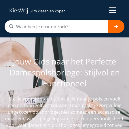
KiesVrij
Slim kiezen en kopen
Jouw Gids naar het Perfecte
Damespolshorloge: Stijlvol en
Functioneel
Stel je voor: je stap buiten, kijkt naar je pols en voelt
een golf van zelfvertrouwen. Daar prijkt je zorgvuldig
uitgekozen polshorloge, niet zomaar een accessoire,
maar een weerspiegeling van je stijl en persoonlijkheid.
Voor veel dames zijn polshorloges uitgegroeid tot veel