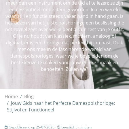
meer dan een instrument om de tijd af te lezen; ze zijn
een essentieel mode-item geworden. In een wereld
waar stijl en functie steeds vaker hand in hand gaan, is
het kiezen van het juiste polshorloge een beslissing die
net zoveel zegt over wie je bent als de rest van je outfit.
Of je nu houdt van klassiek, modern, analoog of
digitaal, er is een horloge dat perfect bij jou past. Duik
met ons mee in de fascinerende wereld van
damespolshorloges, waar we je begeleiden om de
beste keuze te maken voor jouw unieke smaak en
behoeften. Zullen we?
Home
Blog
Jouw Gids naar het Perfecte Damespolshorloge:
Stijlvol en Functioneel
Gepubliceerd op 25-07-2025 ·
Leestijd: 5 minuten