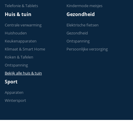
Telefonie & Tablets
Kindermode meisjes
Huis & tuin
Gezondheid
Centrale verwarming
Elektrische fietsen
Huishouden
Gezondheid
Keukenapparaten
Ontspanning
Klimaat & Smart Home
Persoonlijke verzorging
Koken & Tafelen
Ontspanning
Bekijk alle huis & tuin
Sport
Apparaten
Wintersport