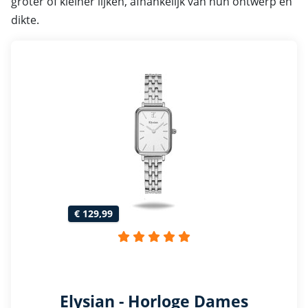
groter of kleiner lijken, afhankelijk van hun ontwerp en
dikte.
€ 129,99
Elysian - Horloge Dames