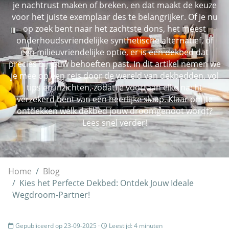
je nachtrust maken of breken, en dat maakt de keuze
voor het juiste exemplaar des te belangrijker. Of je nu
op zoek bent naar het zachtste dons, het meest
onderhoudsvriendelijke synthetische alternatief, of
een milieuvriendelijke optie, er is een dekbed dat
precies bij jouw behoeften past. In dit artikel nemen we
je mee op een reis door de wereld van dekbedden, vol
tips en inzichten, zodat je voortaan elke nacht
verzekerd bent van een heerlijke slaap. Klaar om te
ontdekken welk dekbed jouw droomgenoot wordt?
Lees snel verder!
Home
Blog
Kies het Perfecte Dekbed: Ontdek Jouw Ideale
Wegdroom-Partner!
Gepubliceerd op 23-09-2025 ·
Leestijd: 4 minuten