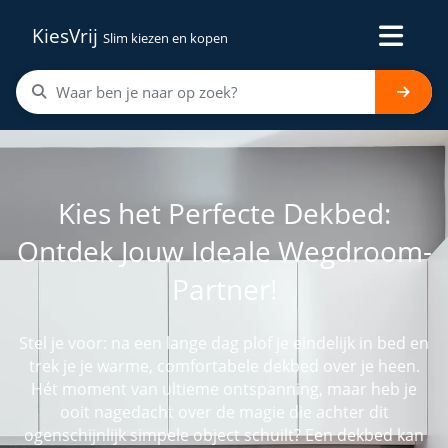
KiesVrij
Slim kiezen en kopen
Kies het Perfecte Dekbed:
Ontdek Jouw Ideale Wegdroom-
Partner!
Stel je voor: na een lange dag plof je eindelijk in bed en
trek je je warme, comfortabele dekbed over je heen.
Hét moment van ultieme ontspanning, maar heb je
ooit nagedacht over de magie die achter dit
ogenschijnlijk simpele object schuilt? Een dekbed kan