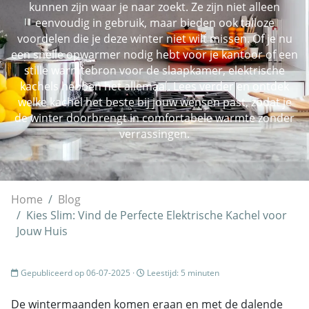
kunnen zijn waar je naar zoekt. Ze zijn niet alleen
eenvoudig in gebruik, maar bieden ook talloze
voordelen die je deze winter niet wilt missen. Of je nu
een snelle opwarmer nodig hebt voor je kantoor of een
stille warmtebron voor de slaapkamer, elektrische
kachels hebben het allemaal. Lees verder en ontdek
welke kachel het beste bij jouw wensen past, zodat je
de winter doorbrengt in comfortabele warmte zonder
verrassingen.
Home
Blog
Kies Slim: Vind de Perfecte Elektrische Kachel voor
Jouw Huis
Gepubliceerd op 06-07-2025 ·
Leestijd: 5 minuten
De wintermaanden komen eraan en met de dalende