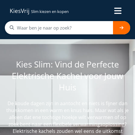
KiesVrij
Slim kiezen en kopen
Kies Slim: Vind de Perfecte
Elektrische Kachel voor Jouw
Huis
De koude dagen zijn in aantocht en niets is fijner dan
thuiskomen in een warm en knus huis. Maar wat als je
alleen dat ene tochtige hoekje wilt verwarmen of op
zoek bent naar een flexibele verwarmingsoplossing?
Elektrische kachels zouden wel eens de uitkomst