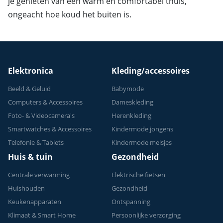
je genieten van een warm en comfortabel thuis,
ongeacht hoe koud het buiten is.
Elektronica
Kleding/accessoires
Beeld & Geluid
Babymode
Computers & Accessoires
Dameskleding
Foto- & Videocamera's
Herenkleding
Smartwatches & Accessoires
Kindermode jongens
Telefonie & Tablets
Kindermode meisjes
Huis & tuin
Gezondheid
Centrale verwarming
Elektrische fietsen
Huishouden
Gezondheid
Keukenapparaten
Ontspanning
Klimaat & Smart Home
Persoonlijke verzorging