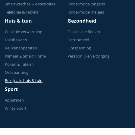
Smartwatches & Accessoires
Kindermode jongens
Telefonie & Tablets
Kindermode meisjes
Huis & tuin
Gezondheid
Centrale verwarming
Elektrische fietsen
Huishouden
Gezondheid
Keukenapparaten
Ontspanning
Klimaat & Smart Home
Persoonlijke verzorging
Koken & Tafelen
Ontspanning
Bekijk alle huis & tuin
Sport
Apparaten
Wintersport