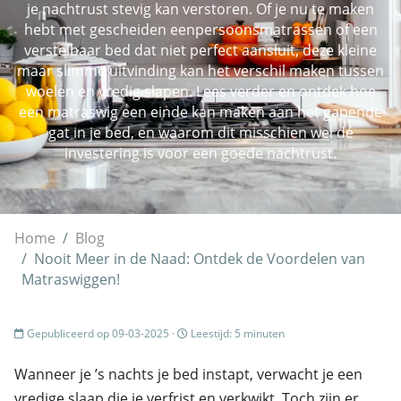
je nachtrust stevig kan verstoren. Of je nu te maken
hebt met gescheiden eenpersoonsmatrassen of een
verstelbaar bed dat niet perfect aansluit, deze kleine
maar slimme uitvinding kan het verschil maken tussen
woelen en vredig slapen. Lees verder en ontdek hoe
een matraswig een einde kan maken aan het gapende
gat in je bed, en waarom dit misschien wel dé
investering is voor een goede nachtrust.
Home
Blog
Nooit Meer in de Naad: Ontdek de Voordelen van
Matraswiggen!
Gepubliceerd op 09-03-2025 ·
Leestijd: 5 minuten
Wanneer je ’s nachts je bed instapt, verwacht je een
vredige slaap die je verfrist en verkwikt. Toch zijn er