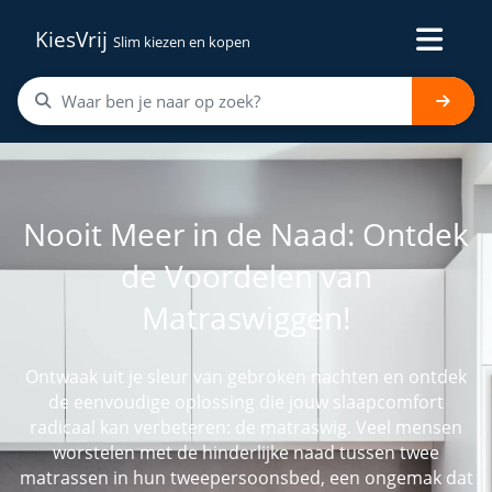
KiesVrij
Slim kiezen en kopen
Nooit Meer in de Naad: Ontdek
de Voordelen van
Matraswiggen!
Ontwaak uit je sleur van gebroken nachten en ontdek
de eenvoudige oplossing die jouw slaapcomfort
radicaal kan verbeteren: de matraswig. Veel mensen
worstelen met de hinderlijke naad tussen twee
matrassen in hun tweepersoonsbed, een ongemak dat