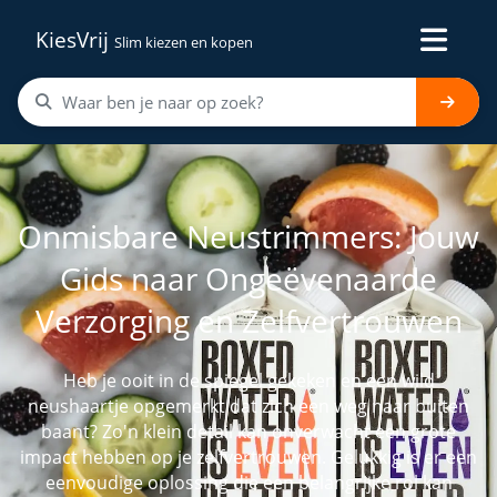
KiesVrij
Slim kiezen en kopen
Onmisbare Neustrimmers: Jouw
Gids naar Ongeëvenaarde
Verzorging en Zelfvertrouwen
Heb je ooit in de spiegel gekeken en een wild
neushaartje opgemerkt dat zich een weg naar buiten
baant? Zo'n klein detail kan onverwacht een grote
impact hebben op je zelfvertrouwen. Gelukkig is er een
eenvoudige oplossing die een belangrijke rol kan