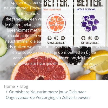
spelen in je persoonlijke verzorgingsroutine: de
neustrimmer. Hoewel ze misschien niet het glansrijkste
item in je badkamer zijn, zijn ze essentieel voor
diegenen die een verzorgde uitstraling waarderen. Of
je nu een belangrijke vergadering hebt of een gezellige
bijeenkomst met vrienden, een goed verzorgde look
maakt altijd een verschil. Maar hoe kies je de beste
neustrimmer die aan jouw behoeften voldoet? In onze
gids duiken we dieper in de wereld van neustrimmers
en ontdekken we waar je op moet letten bij de
aanschaf ervan. Lees verder en ontdek hoe je
ongewenste haartjes efficiënt kunt beheren.
Home
Blog
Onmisbare Neustrimmers: Jouw Gids naar
Ongeëvenaarde Verzorging en Zelfvertrouwen