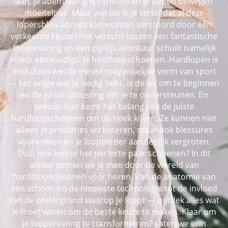
aan, je ademhaling is ritmisch en je benen bewegen
moeiteloos. Maar wat als ik je vertel dat al deze
lopersbliss abrupt kan worden verstoord door één
verkeerde keuze? Het verschil tussen een fantastische
loopervaring en een pijnlijk avontuur schuilt namelijk
in iets eenvoudigs: je hardloopschoenen. Hardlopen is
misschien wel de meest toegankelijke vorm van sport
— het enige wat je nodig hebt, is de wil om te beginnen
en de juiste uitrusting om je te ondersteunen. En
precies hier komt het belang van de juiste
hardloopschoenen om de hoek kijken. Ze kunnen niet
alleen je prestaties verbeteren, maar ook blessures
voorkomen en je loopplezier aanzienlijk vergroten.
Dus, hoe kies je het perfecte paar schoenen? In dit
artikel nemen we je mee door de wereld van
hardloopschoenen voor heren. Van de anatomie van
een schoen en de nieuwste technologie tot de invloed
van de ondergrond waarop je loopt — ontdek alles wat
je moet weten om de beste keuze te maken. Klaar om
je loopervaring te transformeren? Laten we erin