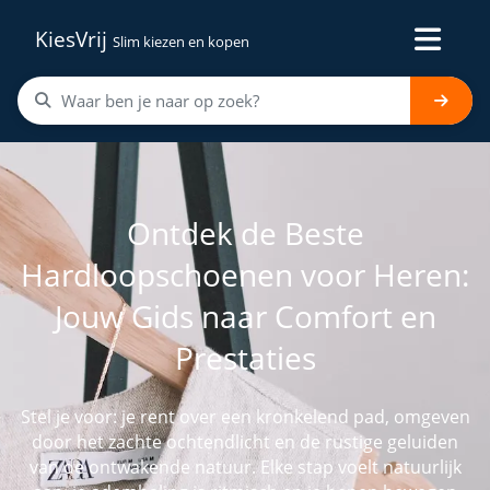
KiesVrij
Slim kiezen en kopen
Ontdek de Beste
Hardloopschoenen voor Heren:
Jouw Gids naar Comfort en
Prestaties
Stel je voor: je rent over een kronkelend pad, omgeven
door het zachte ochtendlicht en de rustige geluiden
van de ontwakende natuur. Elke stap voelt natuurlijk