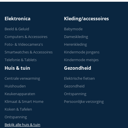
Elektronica
Kleding/accessoires
Beeld & Geluid
Babymode
Computers & Accessoires
Dameskleding
Foto- & Videocamera's
Herenkleding
Smartwatches & Accessoires
Kindermode jongens
Telefonie & Tablets
Kindermode meisjes
Huis & tuin
Gezondheid
Centrale verwarming
Elektrische fietsen
Huishouden
Gezondheid
Keukenapparaten
Ontspanning
Klimaat & Smart Home
Persoonlijke verzorging
Koken & Tafelen
Ontspanning
Bekijk alle huis & tuin