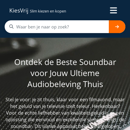
KiesVrij
Slim kiezen en kopen
Ontdek de Beste Soundbar
voor Jouw Ultieme
Audiobeleving Thuis
Stel je voor: je zit thuis, klaar voor een filmavond, maar
het geluid van je televisie stelt teleur. Herkenbaar?
Voor de echte liefhebber van kwaliteitsgeluid is er een
oplossing die eenvoud en excellentie samenbrengt: de
soundbar. Dit slanke apparaat heeft de afgelopen