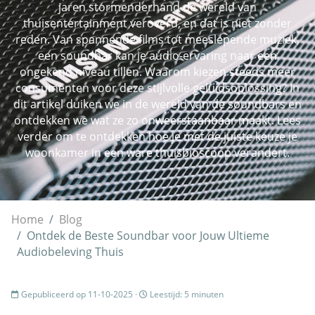
jaren stormenderhand de wereld van
thuisentertainment veroverd, en dat is niet zonder
reden. Van spannende films tot meeslepende muziek,
een soundbar kan je audio-ervaring naar een
ongekend niveau tillen. Waarom kiezen steeds meer
consumenten voor deze stijlvolle geluidsoplossing? In
dit artikel duiken we in de wereld van de soundbars en
ontdekken we wat ze zo onweerstaanbaar maakt. Lees
verder om te ontdekken hoe je met de juiste keuze je
woonkamer in een ware thuisbioscoop verandert.
Home
Blog
Ontdek de Beste Soundbar voor Jouw Ultieme
Audiobeleving Thuis
Gepubliceerd op 11-10-2025 ·
Leestijd: 5 minuten