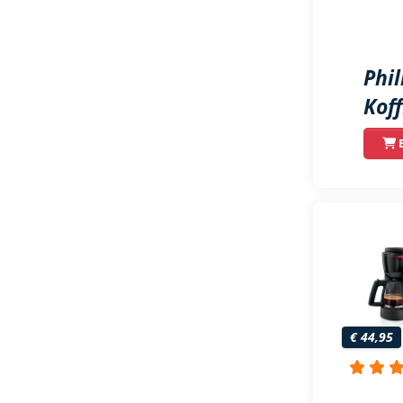
Phi
Kof
B
€ 44,95