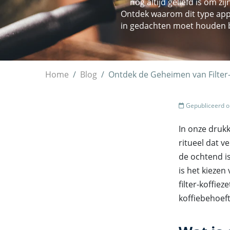
nog altijd geliefd is om 
Ontdek waarom dit type appa
in gedachten moet houden bi
Home
Blog
Ontdek de Geheimen van Filter-
Gepubliceerd o
In onze drukk
ritueel dat v
de ochtend is
is het kiezen 
filter-koffi
koffiebehoef