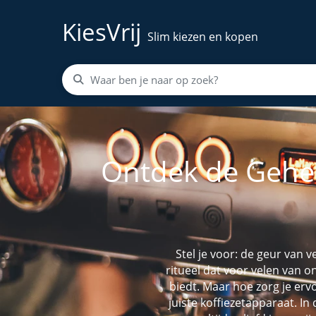
KiesVrij
Slim kiezen en kopen
Ontdek de Gehei
Stel je voor: de geur van v
ritueel dat voor velen van 
biedt. Maar hoe zorg je ervoo
juiste koffiezetapparaat. In