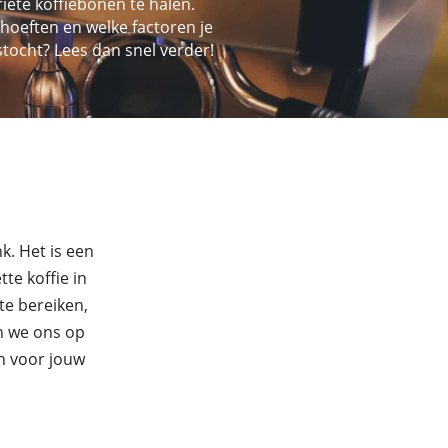
iete koffiebonen te halen.
hoeften en welke factoren je
tocht? Lees dan snel verder!
k. Het is een
te koffie in
te bereiken,
en we ons op
jn voor jouw