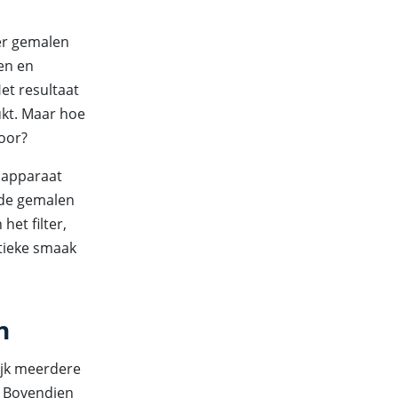
ver gemalen
ken en
et resultaat
ukt. Maar hoe
voor?
t apparaat
 de gemalen
het filter,
ntieke smaak
n
ijk meerdere
. Bovendien