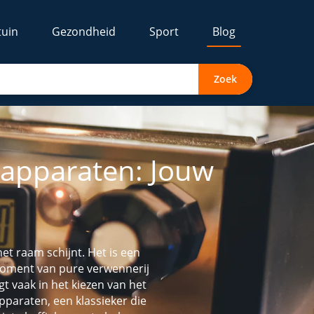
tuin
Gezondheid
Sport
Blog
Zoek
tapparaten: Jouw
het raam schijnt. Het is een
 moment van pure verwennerij
igt vaak in het kiezen van het
apparaten, een klassieker die