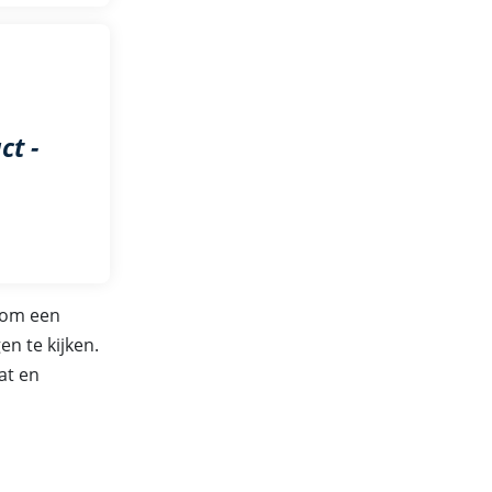
ct -
s om een
n te kijken.
at en