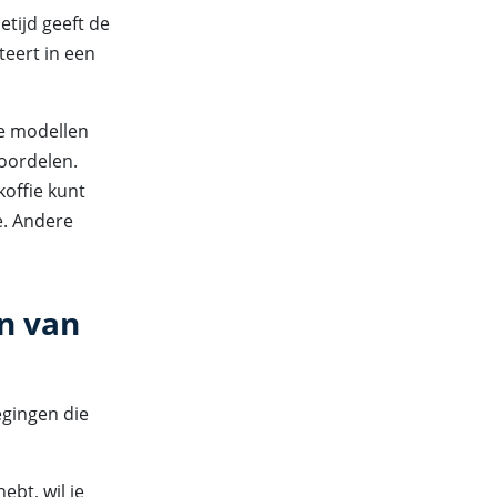
tijd geeft de
teert in een
ge modellen
voordelen.
offie kunt
e. Andere
n van
egingen die
hebt, wil je