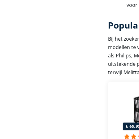
voor
Popula
Bij het zoeke
modellen te v
als Philips,
uitstekende p
terwijl Melit
€ 69,9