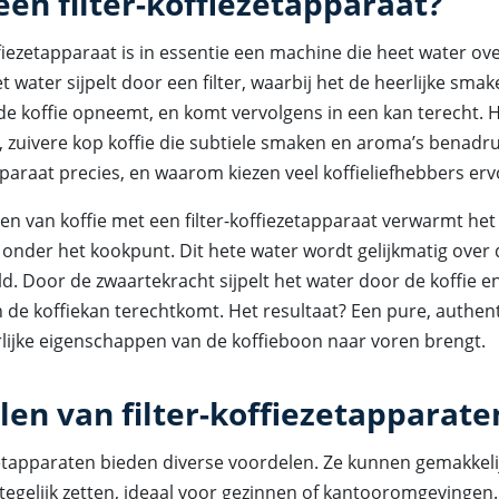
een filter-koffiezetapparaat?
ffiezetapparaat is in essentie een machine die heet water o
Het water sijpelt door een filter, waarbij het de heerlijke sma
e koffie opneemt, en komt vervolgens in een kan terecht. H
, zuivere kop koffie die subtiele smaken en aroma’s benadr
paraat precies, en waarom kiezen veel koffieliefhebbers er
den van koffie met een filter-koffiezetapparaat verwarmt he
t onder het kookpunt. Dit hete water wordt gelijkmatig over
ld. Door de zwaartekracht sijpelt het water door de koffie en 
n de koffiekan terechtkomt. Het resultaat? Een pure, authe
rlijke eigenschappen van de koffieboon naar voren brengt.
len van filter-koffiezetapparate
ezetapparaten bieden diverse voordelen. Ze kunnen gemakkel
 tegelijk zetten, ideaal voor gezinnen of kantooromgevingen