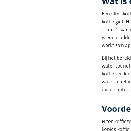
Wat is 
Een filter-ko
koffie giet. 
aroma’s van d
is een gladde
werkt zo’n ap
Bij het berei
water tot ne
koffie verdee
waarna het i
die de natuu
Voorde
Filter-koffi
kopjes koffie