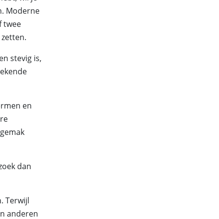
en. Moderne
f twee
 zetten.
n stevig is,
stekende
hermen en
are
ksgemak
 zoek dan
. Terwijl
zen anderen