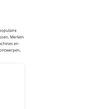
 populaire
assen. Merken
achines en
e ontwerpen,