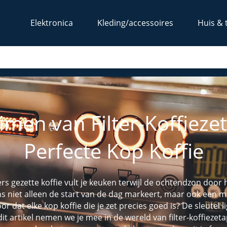
Elektronica
Kleding/accessoires
Huis & 
men van Filter-Koffieze
Perfecte Kop Koffie
ers gezette koffie vult je keuken terwijl de ochtendzon door 
ons niet alleen de start van de dag markeert, maar ook een
r dat elke kop koffie die je zet precies goed is? De sleutel l
 dit artikel nemen we je mee in de wereld van filter-koffiezet