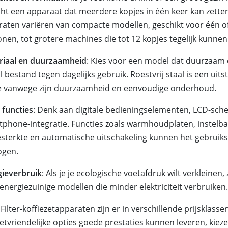
cht een apparaat dat meerdere kopjes in één keer kan zett
aten variëren van compacte modellen, geschikt voor één o
nen, tot grotere machines die tot 12 kopjes tegelijk kunnen
riaal en duurzaamheid
: Kies voor een model dat duurzaam e
l bestand tegen dagelijks gebruik. Roestvrij staal is een uit
e vanwege zijn duurzaamheid en eenvoudige onderhoud.
 functies
: Denk aan digitale bedieningselementen, LCD-sc
phone-integratie. Functies zoals warmhoudplaten, instelb
esterkte en automatische uitschakeling kunnen het gebrui
ogen.
gieverbruik
: Als je je ecologische voetafdruk wilt verkleinen,
energiezuinige modellen die minder elektriciteit verbruiken.
 Filter-koffiezetapparaten zijn er in verschillende prijsklassen
tvriendelijke opties goede prestaties kunnen leveren, kie