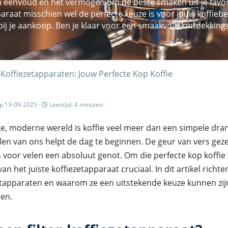
zijn eenvoud en het vermogen om de beste smaken uit je favor
raat misschien wel de perfecte keuze is voor jouw koffiebe
j je aankoop. Ben je klaar voor een smaakvolle ontdekkings
Koffiezetapparaten: Jouw Perfecte Kop Koffie
p 19-09-2025 ·
Leestijd: 4 minuten
e, moderne wereld is koffie veel meer dan een simpele dran
elen van ons helpt de dag te beginnen. De geur van vers gezet
 voor velen een absoluut genot. Om die perfecte kop koffie 
van het juiste koffiezetapparaat cruciaal. In dit artikel richt
ezetapparaten en waarom ze een uitstekende keuze kunnen zi
ten.