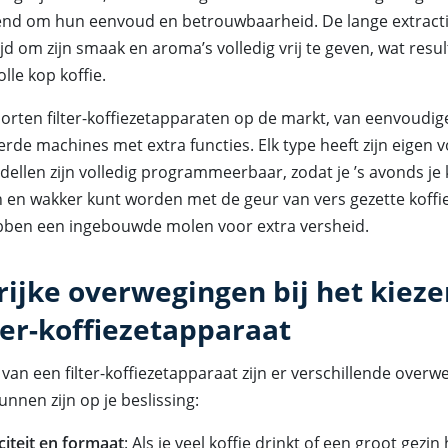
end om hun eenvoud en betrouwbaarheid. De lange extractie
ijd om zijn smaak en aroma’s volledig vrij te geven, wat resul
lle kop koffie.
soorten filter-koffiezetapparaten op de markt, van eenvoudi
rde machines met extra functies. Elk type heeft zijn eigen 
llen zijn volledig programmeerbaar, zodat je ’s avonds je k
 en wakker kunt worden met de geur van vers gezette koffi
ben een ingebouwde molen voor extra versheid.
rijke overwegingen bij het kieze
ter-koffiezetapparaat
n van een filter-koffiezetapparaat zijn er verschillende overw
unnen zijn op je beslissing:
iteit en formaat
: Als je veel koffie drinkt of een groot gezin 