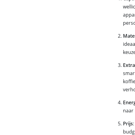
welli
appar
perso
Mate
ideaa
keuz
Extra
smart
koffi
verh
Ener
naar 
Prijs
:
budge