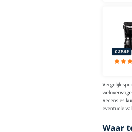
€ 29,99
Vergelijk spe
weloverwogen
Recensies ku
eventuele val
Waar t