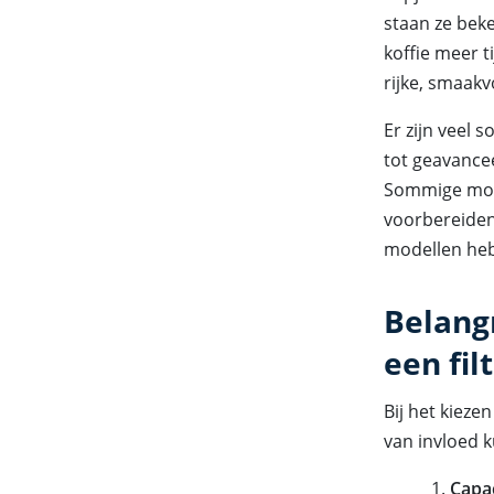
staan ze bek
koffie meer t
rijke, smaakvo
Er zijn veel 
tot geavancee
Sommige mode
voorbereiden
modellen heb
Belang
een fil
Bij het kieze
van invloed k
Capac