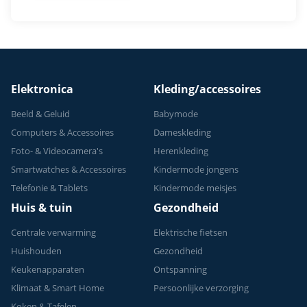
Elektronica
Kleding/accessoires
Beeld & Geluid
Babymode
Computers & Accessoires
Dameskleding
Foto- & Videocamera's
Herenkleding
Smartwatches & Accessoires
Kindermode jongens
Telefonie & Tablets
Kindermode meisjes
Huis & tuin
Gezondheid
Centrale verwarming
Elektrische fietsen
Huishouden
Gezondheid
Keukenapparaten
Ontspanning
Klimaat & Smart Home
Persoonlijke verzorging
Koken & Tafelen