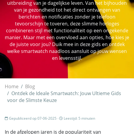
uitbreiding van je dagelijkse leven. Van het bijhouden
van je gezondheid tot het direct ontvangen van
berichten en notificaties zonder je telefoon
tevoorschijn te toveren, deze slimme horloges
combineren stijl met functionaliteit op een ongekende
manier. Maar met een overvloed aan opties, hoe kies je
de juiste voor jou? Duik mee in deze gids en ontdek
welke smartwatch naadloos aansluit op jouw wensen
en levensstijl.
Home
Blog
Ontdek de Ideale Smartwatch: Jouw Ultieme Gids
voor de Slimste Keuze
Gepubliceerd op 07-06-2025 ·
Leestijd: 5 minuten
In de afgelopen jaren is de populariteit van