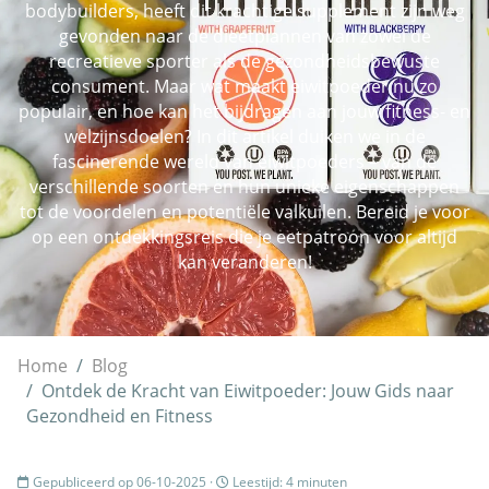
bodybuilders, heeft dit krachtige supplement zijn weg
gevonden naar de dieetplannen van zowel de
recreatieve sporter als de gezondheidsbewuste
consument. Maar wat maakt eiwitpoeder nu zo
populair, en hoe kan het bijdragen aan jouw fitness- en
welzijnsdoelen? In dit artikel duiken we in de
fascinerende wereld van eiwitpoeders – van de
verschillende soorten en hun unieke eigenschappen
tot de voordelen en potentiële valkuilen. Bereid je voor
op een ontdekkingsreis die je eetpatroon voor altijd
kan veranderen!
Home
Blog
Ontdek de Kracht van Eiwitpoeder: Jouw Gids naar
Gezondheid en Fitness
Gepubliceerd op 06-10-2025 ·
Leestijd: 4 minuten