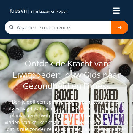
KiesVrij
Slim kiezen en kopen
Ontdek de Kracht van
Eiwitpoeder: Jouw Gids naar
Gezondheid en Fitness
Ben je ooit een sportschool binnengewandeld en
afgevraagd wat die mysterieuze potten poeder op de
plank doen? Eiwitpoeder is tegenwoordig overal te
vinden, van keukenkastjes tot supermarktschappen, en
dat is niet zonder reden. Ooit het geheime wapen van