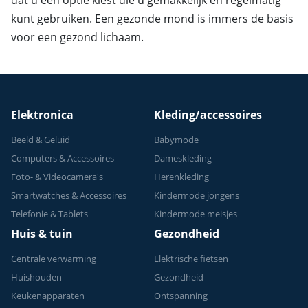
kunt gebruiken. Een gezonde mond is immers de basis
voor een gezond lichaam.
Elektronica
Kleding/accessoires
Beeld & Geluid
Babymode
Computers & Accessoires
Dameskleding
Foto- & Videocamera's
Herenkleding
Smartwatches & Accessoires
Kindermode jongens
Telefonie & Tablets
Kindermode meisjes
Huis & tuin
Gezondheid
Centrale verwarming
Elektrische fietsen
Huishouden
Gezondheid
Keukenapparaten
Ontspanning