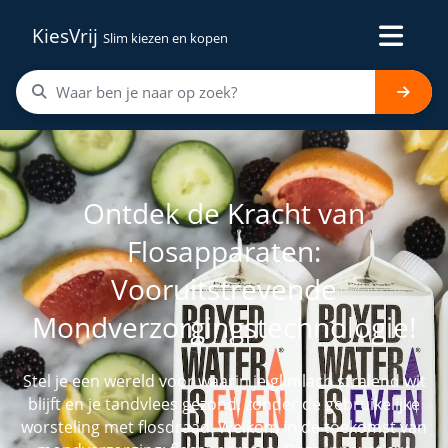
KiesVrij
Slim kiezen en kopen
Ontdek de Kracht van
Flosapparaten:
Vooruitstrevende
Mondverzorgingstechnologie!
Stel je een wereld voor waarin je glimlach stralend wit
blijft en je tandvlees gezond, zonder de gebruikelijke
worsteling met flosdraad. Welkom in de toekomst van