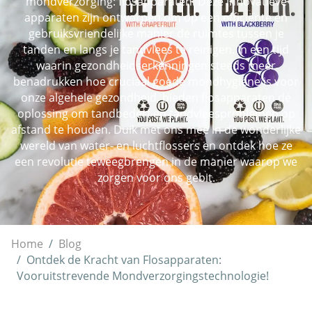
mondverzorging: flosapparaten. Deze innovatieve
apparaten zijn ontworpen om op een efficiënte en
gebruiksvriendelijke manier de ruimtes tussen je
tanden en langs je tandvlees te reinigen. In een tijd
waarin gezondheidserkenningen steeds meer
benadrukken hoe cruciaal goede mondhygiëne is voor
onze algehele gezondheid, bieden flosapparaten dé
oplossing om tandbederf en tandvleesproblemen op
afstand te houden. Duik met ons mee in de wonderlijke
wereld van water- en luchtflossers en ontdek hoe ze
een revolutie teweegbrengen in de manier waarop we
zorgen voor ons gebit.
Home
Blog
Ontdek de Kracht van Flosapparaten:
Vooruitstrevende Mondverzorgingstechnologie!