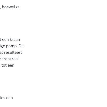
, hoewel ze
t een kraan
ige pomp. Dit
t resulteert
dere straal
 tot een
ties een