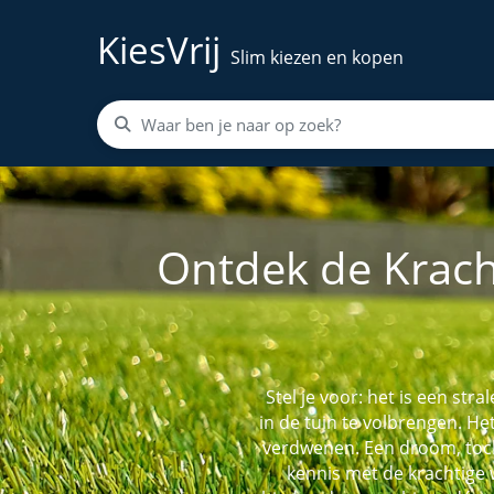
KiesVrij
Slim kiezen en kopen
Ontdek de Kracht
Stel je voor: het is een s
in de tuin te volbrengen. Het
verdwenen. Een droom, toch
kennis met de krachtige 