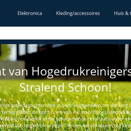
Elektronica
Kleding/accessoires
Huis & 
 van Hogedrukreinigers: 
Stralend Schoon!
tralende zaterdagochtend en je bent vastberaden om die lang
 terras glanst, de oprit is vrij van vuil en zelfs het hardnek
? Maar hoe bereik je dat sprankelende resultaat zonder e
wereld van hogedrukreinigers! In een wereld waarin tijd kos