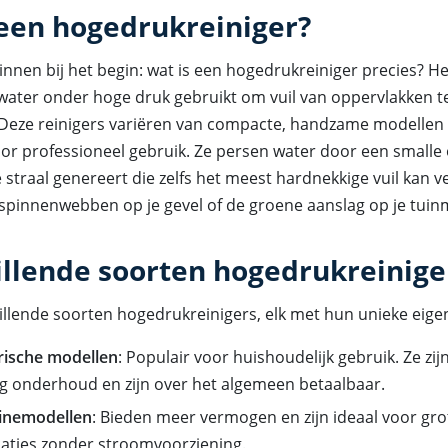
 een hogedrukreiniger?
nnen bij het begin: wat is een hogedrukreiniger precies? He
water onder hoge druk gebruikt om vuil van oppervlakken t
 Deze reinigers variëren van compacte, handzame modellen 
or professioneel gebruik. Ze persen water door een smalle
 straal genereert die zelfs het meest hardnekkige vuil kan v
spinnenwebben op je gevel of de groene aanslag op je tuinm
illende soorten hogedrukreinige
chillende soorten hogedrukreinigers, elk met hun unieke eig
rische modellen
: Populair voor huishoudelijk gebruik. Ze zijn
g onderhoud en zijn over het algemeen betaalbaar.
inemodellen
: Bieden meer vermogen en zijn ideaal voor gro
caties zonder stroomvoorziening.