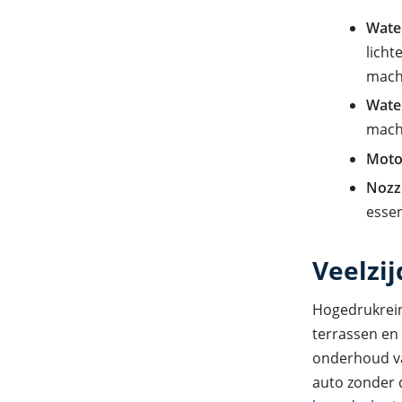
Wate
licht
machi
Wate
machi
Moto
Nozzl
essen
Veelzi
Hogedrukreini
terrassen en 
onderhoud van
auto zonder d