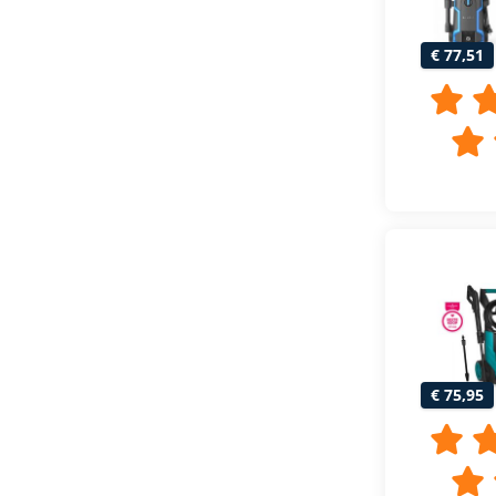
€ 77,51
€ 75,95