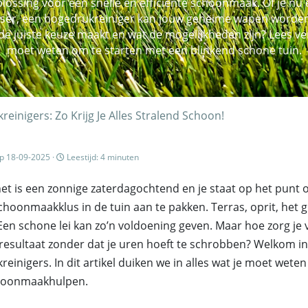
ossing voor een snelle en efficiënte schoonmaak. Of je nu
ser, een hogedrukreiniger kan jouw geheime wapen worden in
de juiste keuze maakt en wat de mogelijkheden zijn? Lees ver
moet weten om te starten met een blinkend schone tuin.
inigers: Zo Krijg Je Alles Stralend Schoon!
p 18-09-2025 ·
Leestijd: 4 minuten
 het is een zonnige zaterdagochtend en je staat op het punt 
choonmaakklus in de tuin aan te pakken. Terras, oprit, het 
en schone lei kan zo’n voldoening geven. Maar hoe zorg je 
resultaat zonder dat je uren hoeft te schrobben? Welkom in
einigers. In dit artikel duiken we in alles wat je moet wete
choonmaakhulpen.