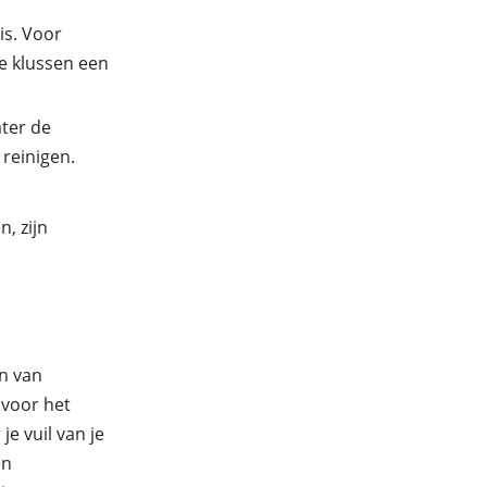
is. Voor
re klussen een
ater de
 reinigen.
, zijn
en van
 voor het
je vuil van je
en