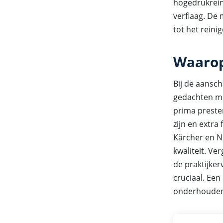
hogedrukrein
verflaag. De
tot het reini
Waarop 
Bij de aansch
gedachten mo
prima preste
zijn en extra
Kärcher en N
kwaliteit. Ve
de praktijke
cruciaal. Een
onderhouden