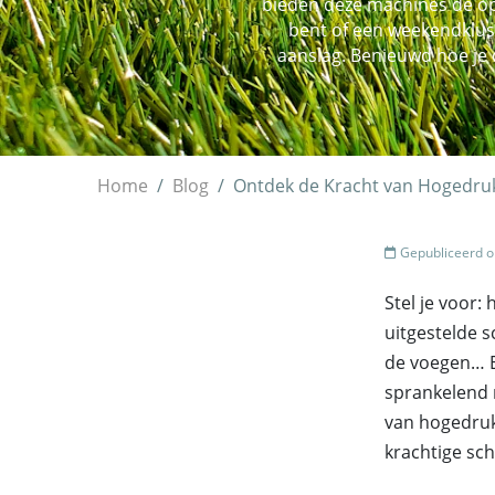
bieden deze machines dé opl
bent of een weekendklus
aanslag. Benieuwd hoe je 
Home
Blog
Ontdek de Kracht van Hogedrukre
Gepubliceerd o
Stel je voor:
uitgestelde s
de voegen… E
sprankelend 
van hogedrukr
krachtige s