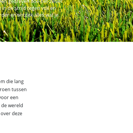
 een gedreven doe-het-zelver
 de strijd tegen vuil en
der en ontdek alles wat je
om die lang
groen tussen
voor een
 de wereld
n over deze