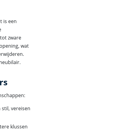
t is een
e
tot zware
 opening, wat
erwijderen.
eubilair.
rs
enschappen:
 stil, vereisen
tere klussen