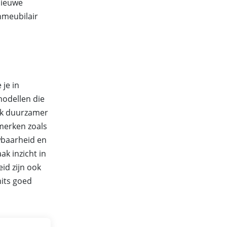
nieuwe
nmeubilair
 je in
modellen die
ak duurzamer
 merken zoals
wbaarheid en
ak inzicht in
id zijn ook
mits goed