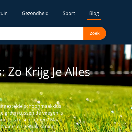
tuin
Gezondheid
Sport
Blog
Zoek
Zo Krijg Je Alles
 uitgestelde schoonmaakklus
kige groen tussen de voegen is
indeloos te schrobben? Maak
tbaar is en gemak koning,