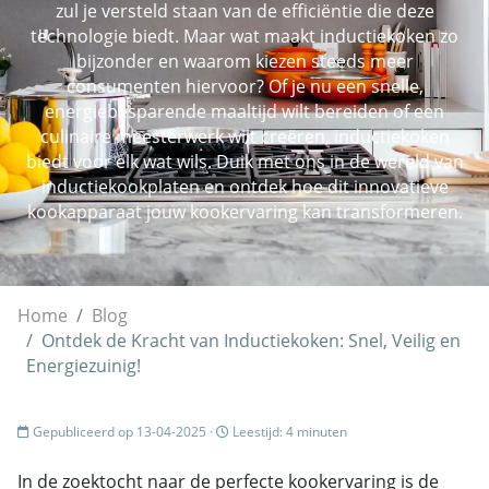
zul je versteld staan van de efficiëntie die deze
technologie biedt. Maar wat maakt inductiekoken zo
bijzonder en waarom kiezen steeds meer
consumenten hiervoor? Of je nu een snelle,
energiebesparende maaltijd wilt bereiden of een
culinaire meesterwerk wilt creëren, inductiekoken
biedt voor elk wat wils. Duik met ons in de wereld van
inductiekookplaten en ontdek hoe dit innovatieve
kookapparaat jouw kookervaring kan transformeren.
Home
Blog
Ontdek de Kracht van Inductiekoken: Snel, Veilig en
Energiezuinig!
Gepubliceerd op 13-04-2025 ·
Leestijd: 4 minuten
In de zoektocht naar de perfecte kookervaring is de