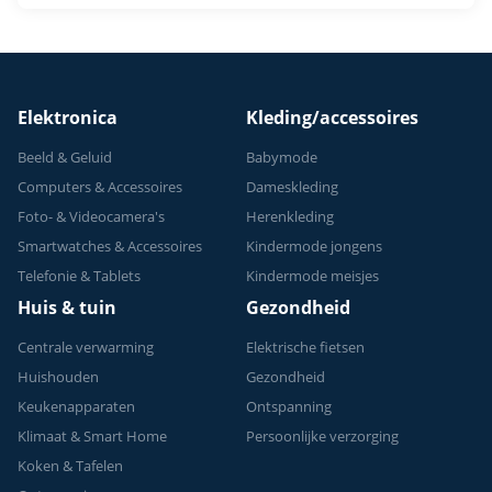
Elektronica
Kleding/accessoires
Beeld & Geluid
Babymode
Computers & Accessoires
Dameskleding
Foto- & Videocamera's
Herenkleding
Smartwatches & Accessoires
Kindermode jongens
Telefonie & Tablets
Kindermode meisjes
Huis & tuin
Gezondheid
Centrale verwarming
Elektrische fietsen
Huishouden
Gezondheid
Keukenapparaten
Ontspanning
Klimaat & Smart Home
Persoonlijke verzorging
Koken & Tafelen