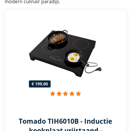
modern culinair paradijs.
€ 199,00
Tomado TIH6010B - Inductie
kookplaat vrijstaand -