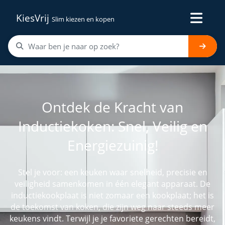
KiesVrij
Slim kiezen en kopen
Ontdek de Kracht van
Inductiekoken: Snel, Veilig en
Energiezuinig!
Stel je voor: een keuken waar snelheid, precisie en
veiligheid samenkomen in één elegant apparaat. De
inductiekookplaat is niet zomaar een kookplaat; het is
de toekomst van koken, die zijn weg naar steeds meer
keukens vindt. Terwijl je je favoriete gerechten bereidt,