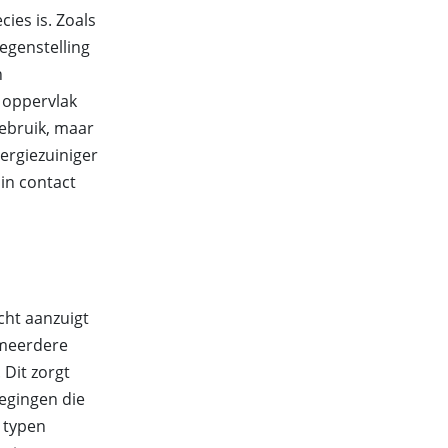
ies is. Zoals
tegenstelling
n
t oppervlak
gebruik, maar
energiezuiniger
 in contact
cht aanzuigt
 meerdere
 Dit zorgt
egingen die
e typen