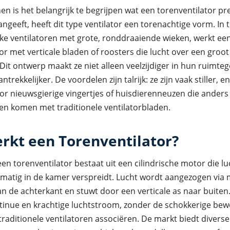
n is het belangrijk te begrijpen wat een torenventilator prec
ngeeft, heeft dit type ventilator een torenachtige vorm. In 
eke ventilatoren met grote, ronddraaiende wieken, werkt ee
or met verticale bladen of roosters die lucht over een groo
Dit ontwerp maakt ze niet alleen veelzijdiger in hun ruimte
ntrekkelijker. De voordelen zijn talrijk: ze zijn vaak stiller, 
oor nieuwsgierige vingertjes of huisdierenneuzen die anders
n komen met traditionele ventilatorbladen.
rkt een Torenventilator?
en torenventilator bestaat uit een cilindrische motor die lu
jkmatig in de kamer verspreidt. Lucht wordt aangezogen via
 de achterkant en stuwt door een verticale as naar buiten.
tinue en krachtige luchtstroom, zonder de schokkerige bew
raditionele ventilatoren associëren. De markt biedt divers