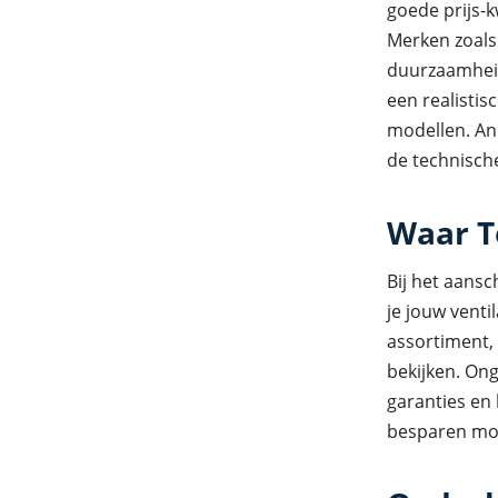
goede prijs-k
Merken zoal
duurzaamheid
een realistis
modellen. An
de technische
Waar T
Bij het aansc
je jouw venti
assortiment, 
bekijken. On
garanties en
besparen moch