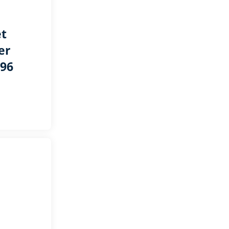
et
er
 96