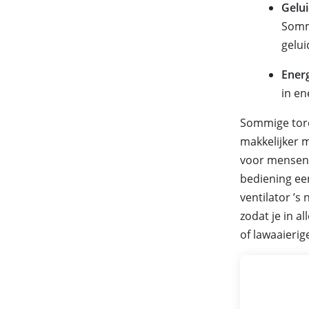
Gelu
Sommi
gelu
Ener
in en
Sommige toren
makkelijker m
voor mensen 
bediening ee
ventilator ’s
zodat je in a
of lawaaierig