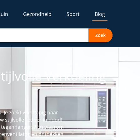
tuin
Gezondheid
Sport
Blog
Zoek
ijlvolle Verkoeling
s. Je zoekt wanhopig naar
w stijlvolle redder in nood!
ke tegenhangers? En waarom
torenventilator en ontdekken