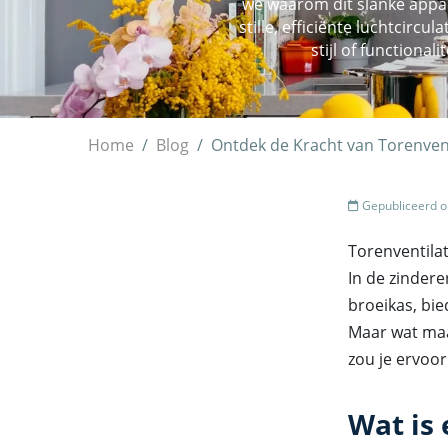
we waarom dit slanke appar
stille, efficiënte luchtcirc
stijl of functiona
Home
Blog
Ontdek de Kracht van Torenventi
Gepubliceerd o
Torenventilat
In de zinder
broeikas, bi
Maar wat maa
zou je ervoor
Wat is