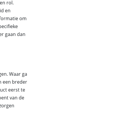
en rol.
id en
nformatie om
pecifieke
der gaan dan
ngen. Waar ga
en een breder
uct eerst te
bent van de
pzorgen