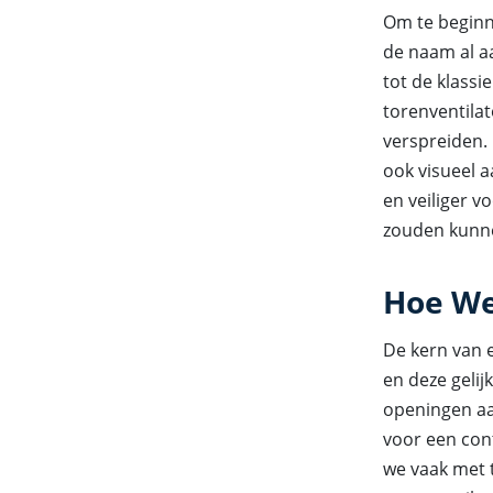
Om te beginne
de naam al aa
tot de klassi
torenventilat
verspreiden. 
ook visueel aa
en veiliger v
zouden kunne
Hoe We
De kern van e
en deze geli
openingen aan
voor een con
we vaak met t