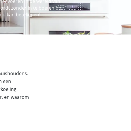
 meevoeren in de wereld van
 wordt zonder in te boeten op
 jou kan betekenen!
 huishoudens.
n een
koeling.
or, en waarom