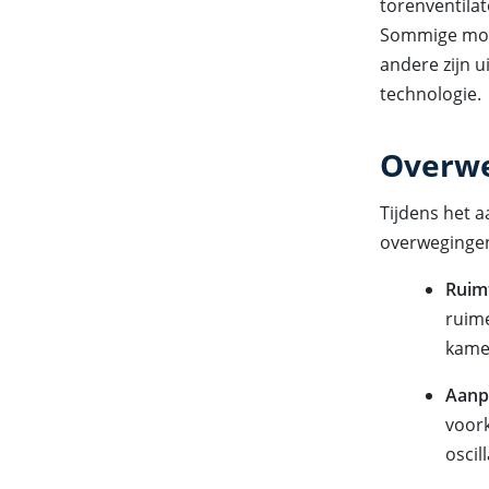
torenventilat
Sommige model
andere zijn 
technologie.
Overwe
Tijdens het a
overwegingen
Ruim
ruime
kame
Aanp
voork
oscil