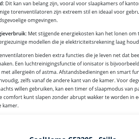
id
: Dit kan van belang zijn, vooral voor slaapkamers of kanto
ge torenventilatoren zijn extreem stil en ideaal voor gebru
idsgevoelige omgevingen.
gieverbruik
: Met stijgende energiekosten kan het lonen om 
ergiezuinige modellen die je elektriciteitsrekening laag hou
ventilatoren bieden extra functies die je leven net dat bee
aken. Een luchtreinigingsfunctie of ionisator is bijvoorbee
met allergieën of astma. Afstandsbedieningen en smart fu
nvoudig, zelfs vanaf de andere kant van de kamer. Voor deg
 nachts willen gebruiken, kan een timer of slaapmodus van 
lle comfort kunt slapen zonder abrupt wakker te worden in 
e kamer.