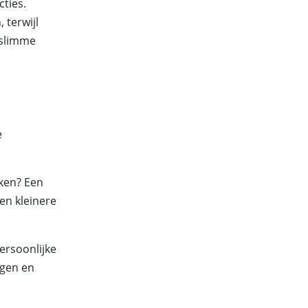
cties.
 terwijl
 slimme
e
iken? Een
en kleinere
ersoonlijke
ngen en