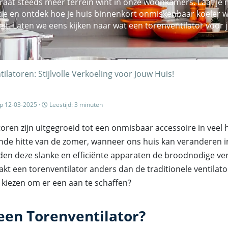
aat steeds meer terrein wint in onze woonkamers. Laat je
ulatie en ontdek hoe je huis binnenkort onmiskenbaar koeler
liteit. Laten we eens kijken naar wat een torenventilator voor
latoren: Stijlvolle Verkoeling voor Jouw Huis!
p 12-03-2025 ·
Leestijd: 3 minuten
oren zijn uitgegroeid tot een onmisbaar accessoire in veel
ende hitte van de zomer, wanneer ons huis kan veranderen i
eden deze slanke en efficiënte apparaten de broodnodige ver
kt een torenventilator anders dan de traditionele ventilat
 kiezen om er een aan te schaffen?
 een Torenventilator?