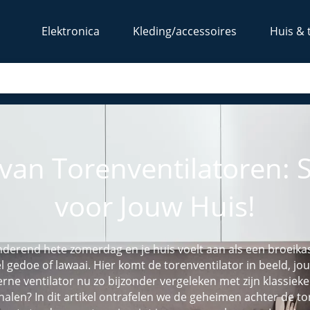
Elektronica
Kleding/accessoires
Huis & 
an Torenventilatoren: St
voor Jouw Huis!
 zinderend hete zomerdag en je huis voelt aan als een broeika
l gedoe of lawaai. Hier komt de torenventilator in beeld, jou
ne ventilator nu zo bijzonder vergeleken met zijn klassie
en halen? In dit artikel ontrafelen we de geheimen achter de 