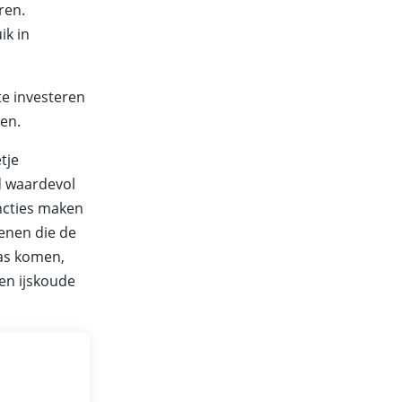
ren.
ik in
te investeren
den.
tje
ld waardevol
ncties maken
enen die de
pas komen,
een ijskoude