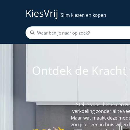
KiesVrij
Slim kiezen en kopen
Ontdek de Kracht v
Stel je voor: het is een
verkoeling zonder al te vee
Maar wat maakt deze moder
zou jij er een in huis will