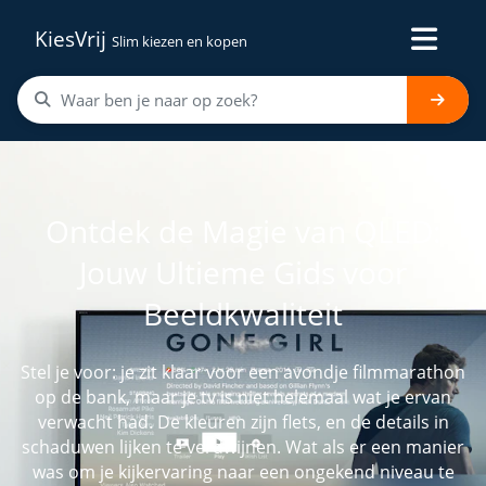
KiesVrij
Slim kiezen en kopen
Ontdek de Magie van QLED:
Jouw Ultieme Gids voor
Beeldkwaliteit
Stel je voor: je zit klaar voor een avondje filmmarathon
op de bank, maar je tv is niet helemaal wat je ervan
verwacht had. De kleuren zijn flets, en de details in
schaduwen lijken te verdwijnen. Wat als er een manier
was om je kijkervaring naar een ongekend niveau te