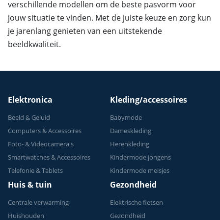
verschillende modellen om de beste pasvorm voor
jouw situatie te vinden. Met de juiste keuze en zorg kun
je jarenlang genieten van een uitstekende
beeldkwaliteit.
Elektronica
Kleding/accessoires
Beeld & Geluid
Babymode
Computers & Accessoires
Dameskleding
Foto- & Videocamera's
Herenkleding
Smartwatches & Accessoires
Kindermode jongens
Telefonie & Tablets
Kindermode meisjes
Huis & tuin
Gezondheid
Centrale verwarming
Elektrische fietsen
Huishouden
Gezondheid