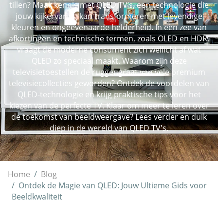
tillen? Maak kennis met QLED TV’s, een technologie die
jouw kijkervaring kan transformeren met levendige
kleuren en ongeëvenaarde helderheid. In een zee van
afkortingen en technische termen, zoals OLED en HDR,
vraagt de moderne consument zich wellicht af wat
QLED zo speciaal maakt. Waarom zijn deze
televisietoestellen de ruggengraat van vele premium
televisiecollecties geworden? Ontdek de voordelen van
QLED-technologie en krijg praktische tips voor het
kiezen van de perfecte TV. Klaar om meer te leren over
de toekomst van beeldweergave? Lees verder en duik
diep in de wereld van QLED TV's.
Home
Blog
Ontdek de Magie van QLED: Jouw Ultieme Gids voor
Beeldkwaliteit