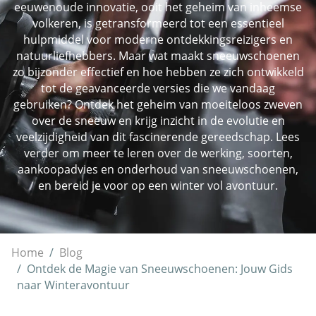
eeuwenoude innovatie, ooit het geheim van inheemse
volkeren, is getransformeerd tot een essentieel
hulpmiddel voor moderne ontdekkingsreizigers en
natuurliefhebbers. Maar wat maakt sneeuwschoenen
zo bijzonder effectief en hoe hebben ze zich ontwikkeld
tot de geavanceerde versies die we vandaag
gebruiken? Ontdek het geheim van moeiteloos zweven
over de sneeuw en krijg inzicht in de evolutie en
veelzijdigheid van dit fascinerende gereedschap. Lees
verder om meer te leren over de werking, soorten,
aankoopadvies en onderhoud van sneeuwschoenen,
en bereid je voor op een winter vol avontuur.
Home
Blog
Ontdek de Magie van Sneeuwschoenen: Jouw Gids
naar Winteravontuur