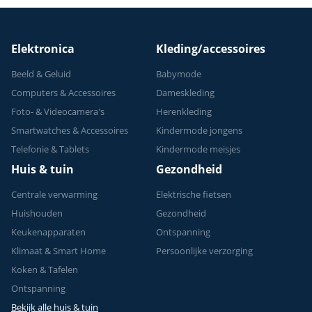
Elektronica
Kleding/accessoires
Beeld & Geluid
Babymode
Computers & Accessoires
Dameskleding
Foto- & Videocamera's
Herenkleding
Smartwatches & Accessoires
Kindermode jongens
Telefonie & Tablets
Kindermode meisjes
Huis & tuin
Gezondheid
Centrale verwarming
Elektrische fietsen
Huishouden
Gezondheid
Keukenapparaten
Ontspanning
Klimaat & Smart Home
Persoonlijke verzorging
Koken & Tafelen
Ontspanning
Bekijk alle huis & tuin