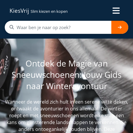
KiesVrij
Slim kiezen en kopen
Ontdek de Magie van
Sneeuwschoenen: Jouw Gids
naar Winteravontuur
Wanneer de wereld zich hult in een serene witte deken,
ontwaakt de avonturier in ons allemaal. De winter
roept en met sneeuwschoenen wordt elke stap een
kans om glinsterende landschappen te verkennen die
anders ontoegankelijk zouden blijven. Deze