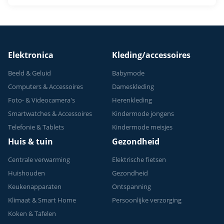
Elektronica
Kleding/accessoires
Beeld & Geluid
Babymode
Computers & Accessoires
Dameskleding
Foto- & Videocamera's
Herenkleding
Smartwatches & Accessoires
Kindermode jongens
Telefonie & Tablets
Kindermode meisjes
Huis & tuin
Gezondheid
Centrale verwarming
Elektrische fietsen
Huishouden
Gezondheid
Keukenapparaten
Ontspanning
Klimaat & Smart Home
Persoonlijke verzorging
Koken & Tafelen