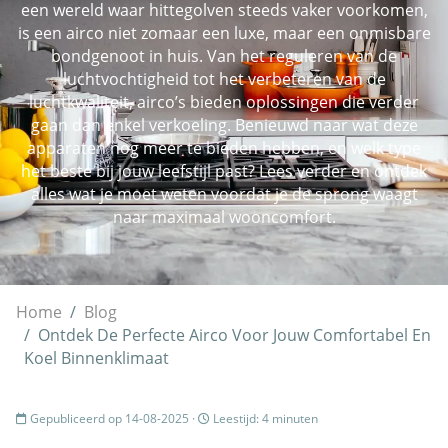
een wereld waar hittegolven steeds vaker voorkomen,
is een airco niet zomaar een luxe, maar een onmisbare
bondgenoot in huis. Van het reguleren van de
luchtvochtigheid tot het verbeteren van de
luchtkwaliteit, airco’s bieden oplossingen die verder
gaan dan enkel verkoeling. Benieuwd naar wat deze
apparaten nog meer te bieden hebben, en welk type
het beste bij jouw leefstijl past? Lees verder en ontdek
alles wat je moet weten voordat je de sprong waagt
naar maximaal wooncomfort.
Home
Blog
Ontdek De Perfecte Airco Voor Jouw Comfortabel En
Koel Binnenklimaat
Gepubliceerd op 14-08-2025 ·
Leestijd: 4 minuten