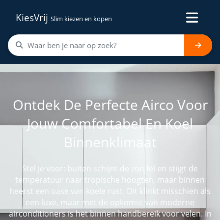
KiesVrij
Slim kiezen en kopen
Ontdek De Perfecte Airco Voor
Jouw Comfortabel En Koel
Binnenklimaat
Stel je voor: buiten schijnt de zon fel en stijgt de
temperatuur naar tropische hoogten, maar binnen
heerst een oase van koele rust. Dit klinkt misschien als
een luxe, maar met de opkomst van moderne
airconditioners is het binnen handbereik voor velen. In