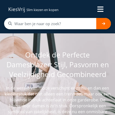
KiesVrij
Slim kiezen en kopen
Ontdek de Perfecte
Damesblazer: Stijl, Pasvorm en
Veelzijdigheid Gecombineerd
In de wereld van mode verschijnt er zo nu en dan een
kledingstuk dat niet alleen een trend zet, maar ook een
blijvende indruk achterlaat in onze garderobe. De
blazer voor dames is zo'n stuk. Oorspronkelijk een
symbool van zakelijkheid, is deze nu een onmisbare