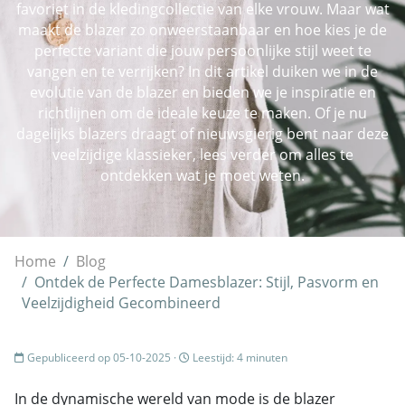
favoriet in de kledingcollectie van elke vrouw. Maar wat
maakt de blazer zo onweerstaanbaar en hoe kies je de
perfecte variant die jouw persoonlijke stijl weet te
vangen en te verrijken? In dit artikel duiken we in de
evolutie van de blazer en bieden we je inspiratie en
richtlijnen om de ideale keuze te maken. Of je nu
dagelijks blazers draagt of nieuwsgierig bent naar deze
veelzijdige klassieker, lees verder om alles te
ontdekken wat je moet weten.
Home
Blog
Ontdek de Perfecte Damesblazer: Stijl, Pasvorm en
Veelzijdigheid Gecombineerd
Gepubliceerd op 05-10-2025 ·
Leestijd: 4 minuten
In de dynamische wereld van mode is de blazer