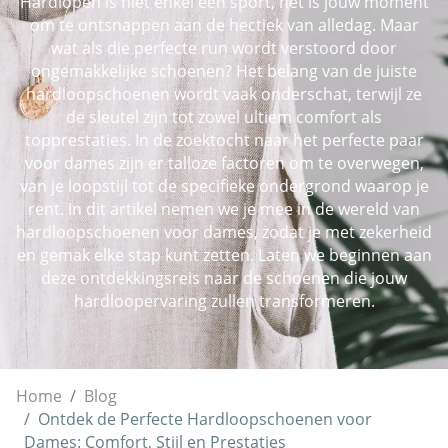
Hardlopen is niet enkel een sport, het is jouw moment
om te ontsnappen aan de hectiek van alledag. Maar
wat als die perfecte run wordt verstoord door
ongemakkelijke schoenen? Het belang van de juiste
hardloopschoenen wordt vaak onderschat, terwijl ze
de sleutel zijn tot zowel ultiem comfort als
topprestaties. In de zoektocht naar het perfecte paar
voor dames zijn er talloze factoren om te overwegen,
van je loopstijl tot de specifieke ondergrond waarop je
rent. In dit artikel nemen we je mee in de wereld van
hardloopschoenen voor dames, zodat je met zekerheid
en gemak elke stap kunt zetten. Laten we beginnen aan
deze ontdekkingsreis naar de schoenen die jouw
hardloopervaring zullen transformeren.
Home
Blog
Ontdek de Perfecte Hardloopschoenen voor
Dames: Comfort, Stijl en Prestaties