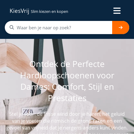
KiesVrij
Slim kiezen en kopen
Ontdek de Perfecte
Hardloopschoenen voor
Dames: Comfort, Stijl en
Prestaties
Stel je voor: de frisse wind door je haren, het geluid
van je voeten die ritmisch de grond raken en een
gevoel van vrijheid dat je nergens anders kunt vinden.