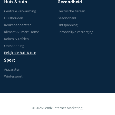
Huis & tuin
Gezondheid
Centrale verwarming
Elektrische fietsen
Huishouden
Gezondheid
Keukenapparaten
Ontspanning
Klimaat & Smart Home
Persoonlijke verzorging
Koken & Tafelen
Ontspanning
Bekijk alle huis & tuin
Sport
Apparaten
Wintersport
© 2026 Semix Internet Marketing.