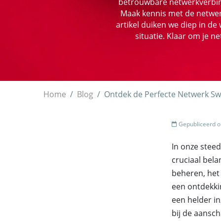
betrouwbare netwerkverbind
Maak kennis met de netwerk
artikel duiken we diep in d
situatie. Klaar om je n
Home
Blog
Ontdek de Perfecte Netwerk Sw
Gepubliceerd o
In onze stee
cruciaal bela
beheren, het
een ontdekkin
een helder in
bij de aansch