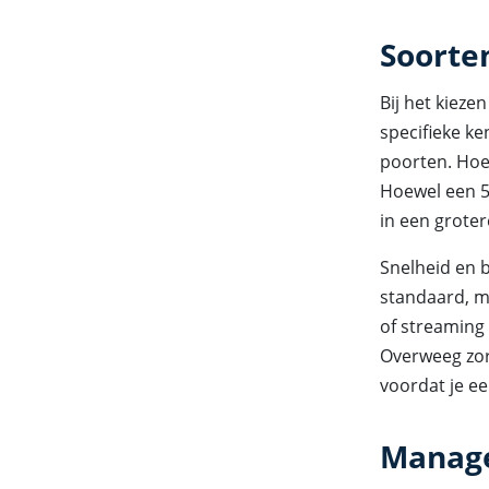
Soorte
Bij het kieze
specifieke k
poorten. Hoe
Hoewel een 5-
in een groter
Snelheid en b
standaard, m
of streaming 
Overweeg zor
voordat je e
Manag