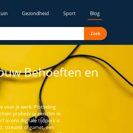
tuin
Gezondheid
Sport
Blog
Zoek
Jouw Behoeften en
ie voor je werk. Plotseling
hien probeer je een film in
 In ons digitale tijdperk is
kt, streamt of gamet, een