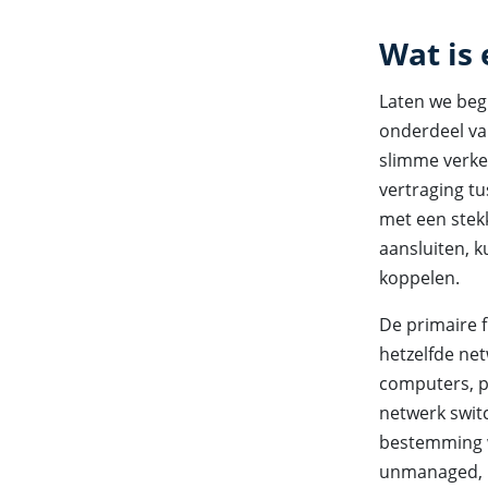
Wat is
Laten we begi
onderdeel van
slimme verkee
vertraging t
met een stek
aansluiten, 
koppelen.
De primaire 
hetzelfde net
computers, p
netwerk switc
bestemming w
unmanaged, m