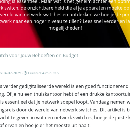
ing is essentieel. Maar wat is het geheim achter een opti
 switch, de onzichtbare held die al je apparaten moeiteloos 
e wereld van netwerk switches en ontdekken we hoe je de pe
etwerk naar een hoger niveau te tillen? Lees snel verder en l
mogelijkheden!
itch voor Jouw Behoeften en Budget
p 04-07-2025 ·
Leestijd: 4 minuten
ds verder gedigitaliseerde wereld is een goed functionerend
ng. Of je nu een thuiskantoor hebt of een drukke kantoortu
 is essentieel dat je netwerk soepel loopt. Vandaag nemen 
gsreis door de wereld van netwerk switches. Dit artikel is 
zicht te geven in wat een netwerk switch is, hoe je de juiste
af ervan en hoe je er het meeste uit haalt.