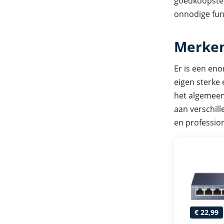
goedkoopste 
onnodige func
Merken
Er is een en
eigen sterke
het algemeen
aan verschil
en professio
€ 22,99