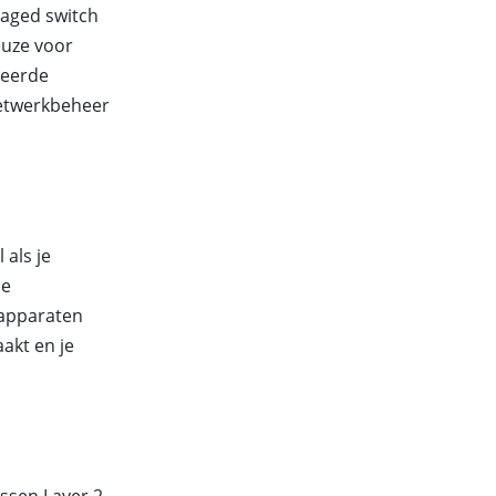
aged switch
euze voor
ceerde
netwerkbeheer
 als je
de
 apparaten
akt en je