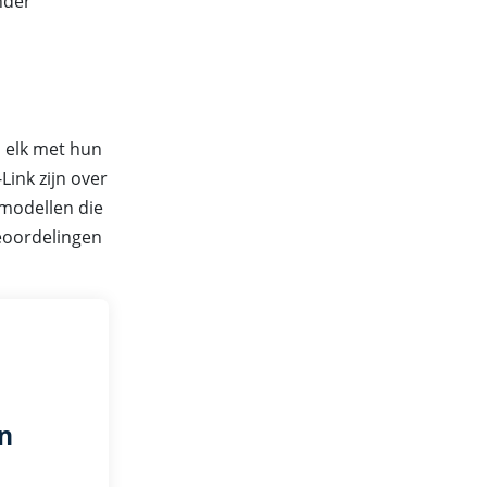
nder
 elk met hun
ink zijn over
 modellen die
eoordelingen
n