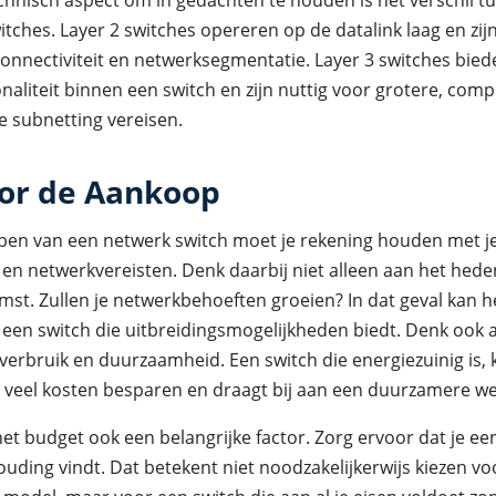
chnisch aspect om in gedachten te houden is het verschil t
itches. Layer 2 switches opereren op de datalink laag en zi
connectiviteit en netwerksegmentatie. Layer 3 switches bied
naliteit binnen een switch en zijn nuttig voor grotere, comp
e subnetting vereisen.
oor de Aankoop
open van een netwerk switch moet je rekening houden met je
 en netwerkvereisten. Denk daarbij niet alleen aan het hed
st. Zullen je netwerkbehoeften groeien? In dat geval kan het
n een switch die uitbreidingsmogelijkheden biedt. Denk ook
verbruik en duurzaamheid. Een switch die energiezuinig is,
n veel kosten besparen en draagt bij aan een duurzamere we
het budget ook een belangrijke factor. Zorg ervoor dat je ee
ouding vindt. Dat betekent niet noodzakelijkerwijs kiezen vo