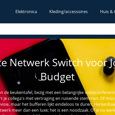
Elektronica
Kleding/accessoires
Huis & 
te Netwerk Switch voor 
Budget
 aan de keukentafel, bezig met een belangrijke videoconferent
rt je collega's met vertraging en ruisende stemmen. Of missc
visie, maar het bufferen lijkt eindeloos te duren. Herkenbaar?
twerk meer dan een luxe; het is een noodzaak. Of je nu wer