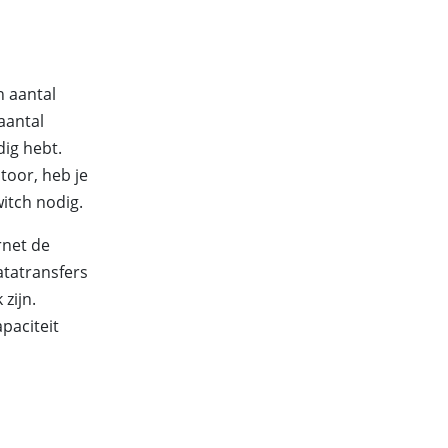
n aantal
aantal
ig hebt.
toor, heb je
itch nodig.
rnet de
atatransfers
zijn.
paciteit