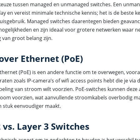
 keuze tussen managed en unmanaged switches. Een unman
lay en vereist minimale technische kennis; het is de beste k
uisgebruik. Managed switches daarentegen bieden geavan
mogelijkheden en zijn ideaal voor grotere netwerken waar 
g van groot belang zijn.
over Ethernet (PoE)
hernet (PoE) is een andere functie om te overwegen, vooral
ten zoals IP-camera’s of wifi access points hebt die je via 
eling van stroom wilt voorzien. PoE-switches kunnen deze
troom voorzien, wat aanvullende stroomkabels overbodig ma
en stuk eenvoudiger maakt.
 vs. Layer 3 Switches