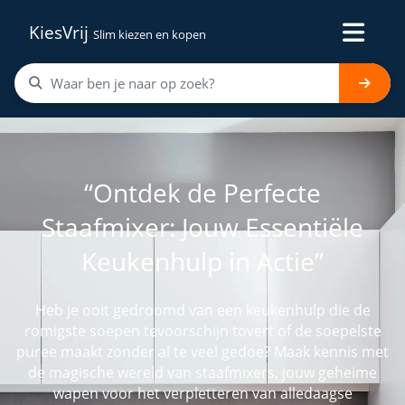
KiesVrij
Slim kiezen en kopen
“Ontdek de Perfecte
Staafmixer: Jouw Essentiële
Keukenhulp in Actie”
Heb je ooit gedroomd van een keukenhulp die de
romigste soepen tevoorschijn tovert of de soepelste
puree maakt zonder al te veel gedoe? Maak kennis met
de magische wereld van staafmixers, jouw geheime
wapen voor het verpletteren van alledaagse