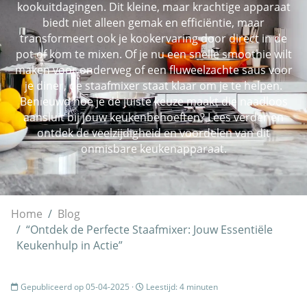
kookuitdagingen. Dit kleine, maar krachtige apparaat
biedt niet alleen gemak en efficiëntie, maar
transformeert ook je kookervaring door direct in de
pot of kom te mixen. Of je nu een snelle smoothie wilt
maken voor onderweg of een fluweelzachte saus voor
je diner, de staafmixer staat klaar om je te helpen.
Benieuwd hoe je de juiste keuze maakt die naadloos
aansluit bij jouw keukenbehoeften? Lees verder en
ontdek de veelzijdigheid en voordelen van dit
onmisbare keukenapparaat.
Home
Blog
“Ontdek de Perfecte Staafmixer: Jouw Essentiële
Keukenhulp in Actie”
Gepubliceerd op 05-04-2025 ·
Leestijd: 4 minuten