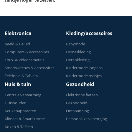
tandje hoger te zetten.
Elektronica
Kleding/accessoires
Beeld & Geluid
Babymode
Computers & Accessoires
Dameskleding
Foto- & Videocamera's
Herenkleding
Smartwatches & Accessoires
Kindermode jongens
Telefonie & Tablets
Kindermode meisjes
Huis & tuin
Gezondheid
Centrale verwarming
Elektrische fietsen
Huishouden
Gezondheid
Keukenapparaten
Ontspanning
Klimaat & Smart Home
Persoonlijke verzorging
Koken & Tafelen