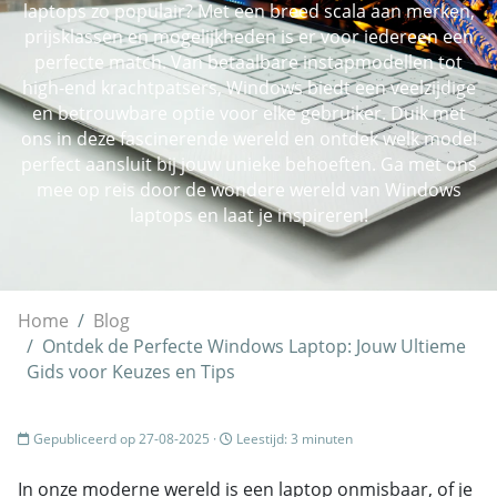
laptops zo populair? Met een breed scala aan merken,
prijsklassen en mogelijkheden is er voor iedereen een
perfecte match. Van betaalbare instapmodellen tot
high-end krachtpatsers, Windows biedt een veelzijdige
en betrouwbare optie voor elke gebruiker. Duik met
ons in deze fascinerende wereld en ontdek welk model
perfect aansluit bij jouw unieke behoeften. Ga met ons
mee op reis door de wondere wereld van Windows
laptops en laat je inspireren!
Home
Blog
Ontdek de Perfecte Windows Laptop: Jouw Ultieme
Gids voor Keuzes en Tips
Gepubliceerd op 27-08-2025 ·
Leestijd: 3 minuten
In onze moderne wereld is een laptop onmisbaar, of je