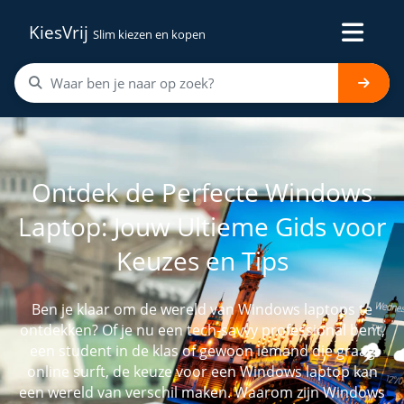
KiesVrij
Slim kiezen en kopen
Ontdek de Perfecte Windows
Laptop: Jouw Ultieme Gids voor
Keuzes en Tips
Ben je klaar om de wereld van Windows laptops te
ontdekken? Of je nu een tech-savvy professional bent,
een student in de klas of gewoon iemand die graag
online surft, de keuze voor een Windows laptop kan
een wereld van verschil maken. Waarom zijn Windows