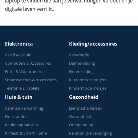
laptop te vinden die aan je verwachtingen voldoet en je
digitale leven verrijkt.
Elektronica
Kleding/accessoires
Beeld & Geluid
Babymode
Computers & Accessoires
Dameskleding
Foto- & Videocamera's
Herenkleding
Smartwatches & Accessoires
Kindermode jongens
Telefonie & Tablets
Kindermode meisjes
Huis & tuin
Gezondheid
Centrale verwarming
Elektrische fietsen
Huishouden
Gezondheid
Keukenapparaten
Ontspanning
Klimaat & Smart Home
Persoonlijke verzorging