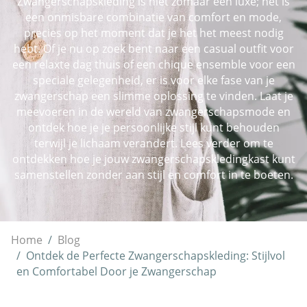
Zwangerschapskleding is niet zomaar een luxe; het is
een onmisbare combinatie van comfort en mode,
precies op het moment dat je het het meest nodig
hebt. Of je nu op zoek bent naar een casual outfit voor
een relaxte dag thuis of een chique ensemble voor een
speciale gelegenheid, er is voor elke fase van je
zwangerschap een slimme oplossing te vinden. Laat je
meevoeren in de wereld van zwangerschapsmode en
ontdek hoe je je persoonlijke stijl kunt behouden
terwijl je lichaam verandert. Lees verder om te
ontdekken hoe je jouw zwangerschapskledingkast kunt
samenstellen zonder aan stijl en comfort in te boeten.
Home
Blog
Ontdek de Perfecte Zwangerschapskleding: Stijlvol
en Comfortabel Door je Zwangerschap