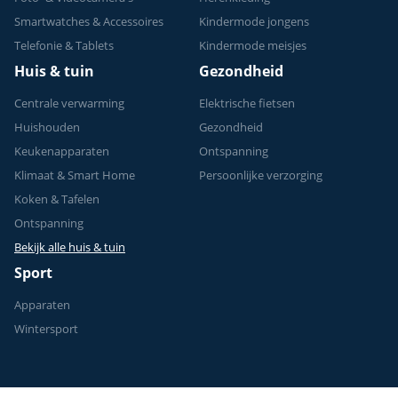
Smartwatches & Accessoires
Kindermode jongens
Telefonie & Tablets
Kindermode meisjes
Huis & tuin
Gezondheid
Centrale verwarming
Elektrische fietsen
Huishouden
Gezondheid
Keukenapparaten
Ontspanning
Klimaat & Smart Home
Persoonlijke verzorging
Koken & Tafelen
Ontspanning
Bekijk alle huis & tuin
Sport
Apparaten
Wintersport