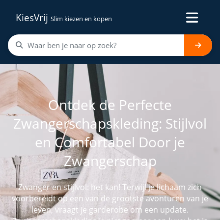
KiesVrij
Slim kiezen en kopen
Ontdek de Perfecte
Zwangerschapskleding: Stijlvol
en Comfortabel Door je
Zwangerschap
Zwanger en stijlvol: het kan! Terwijl je lichaam zich
voorbereidt op een van de grootste avonturen van je
leven, vraagt je garderobe om een update.