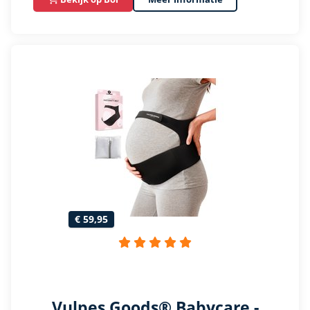
€ 59,95
Vulpes Goods® Babycare -