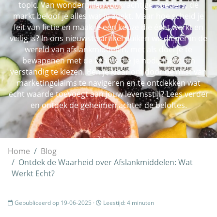
topic. Van wonderpillen tot krachtige poeders, de
markt beloof je alles wat je zoekt. Maar hoe scheid je
feit van fictie en maak je een keuze die écht werkt en
veilig is? In ons nieuwste artikel duiken we dieper in de
wereld van afslankmiddelen, met als doel je te
bewapenen met de kennis die je nodig hebt om
verstandig te kiezen. Ben je klaar om door de mist van
marketingclaims te navigeren en te ontdekken wat
echt waarde toevoegt aan jouw levensstijl? Lees verder
en ontdek de geheimen achter de beloftes.
Home
Blog
Ontdek de Waarheid over Afslankmiddelen: Wat
Werkt Echt?
Gepubliceerd op 19-06-2025 ·
Leestijd: 4 minuten