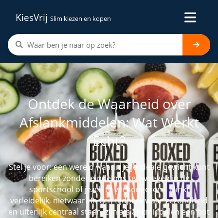
KiesVrij
Slim kiezen en kopen
Ontdek de Waarheid over
Afslankmiddelen: Wat Werkt
Echt?
Stel je voor: een wereld waarin je je ideale gewicht kunt
bereiken zonder eindeloos te zwoegen in de
sportschool of jezelf te verhongeren – klinkt
verleidelijk, nietwaar? In een tijdperk waar gezondheid
en uiterlijk centraal staan, zijn afslankmiddelen een hot