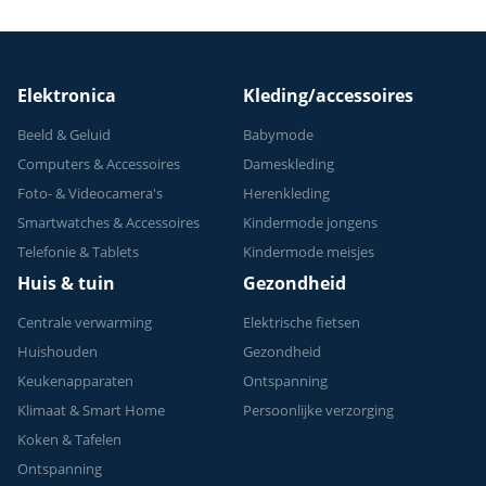
Elektronica
Kleding/accessoires
Beeld & Geluid
Babymode
Computers & Accessoires
Dameskleding
Foto- & Videocamera's
Herenkleding
Smartwatches & Accessoires
Kindermode jongens
Telefonie & Tablets
Kindermode meisjes
Huis & tuin
Gezondheid
Centrale verwarming
Elektrische fietsen
Huishouden
Gezondheid
Keukenapparaten
Ontspanning
Klimaat & Smart Home
Persoonlijke verzorging
Koken & Tafelen
Ontspanning