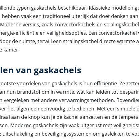
hillende typen gaskachels beschikbaar. Klassieke modellen 
hebben vaak een traditioneel uiterlijk dat doet denken aan
 Moderne versies, zoals convectorkachels en stralingskachel
ergie-efficiëntie en veiligheidsopties. Een convectorkachel 
oor de ruimte, terwijl een stralingskachel directe warmte a
de kamer.
len van gaskachels
ootste voordelen van gaskachels is hun efficiëntie. Ze zett
an hun brandstof om in warmte, wat kan leiden tot bespari
n vergeleken met andere verwarmingsmethoden. Bovendien
ver het algemeen eenvoudig te bedienen. Met een simpele 
draai aan de knop kun je de kachel aanzetten en de temper
en. Moderne gaskachels zijn vaak uitgerust met veiligheidsf
 uitschakeling en beveiligingssystemen om gaslekken te v