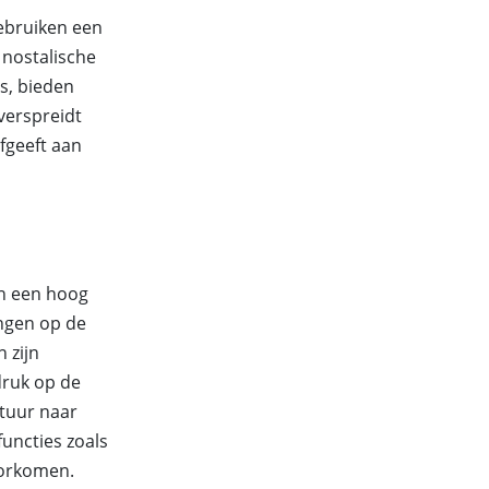
gebruiken een
 nostalische
s, bieden
verspreidt
fgeeft aan
en een hoog
ngen op de
 zijn
druk op de
atuur naar
uncties zoals
oorkomen.