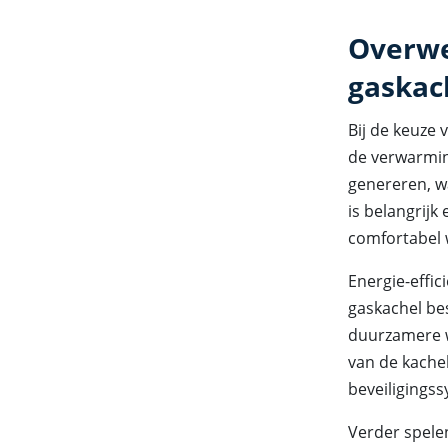
Overwe
gaskac
Bij de keuze 
de verwarmin
genereren, wa
is belangrijk
comfortabel
Energie-effic
gaskachel bes
duurzamere we
van de kachel
beveiligingss
Verder spelen