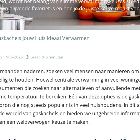
d, wordt het belang van slimme verwarmingskeuzes steeds g
en blijvende favoriet is en hoe je de juiste keuze maakt v
kachels Jouw Huis Ideaal Verwarmen
p 17-06-2025 ·
Leestijd: 5 minuten
 maanden naderen, zoeken veel mensen naar manieren om
llig te houden. Hoewel centrale verwarming in veel wonin
consumenten die zoeken naar alternatieven of aanvullende 
e temperatuur te bereiken. Eén van deze opties is de gask
on die nog steeds populair is in veel huishoudens. In dit a
 de wereld van gaskachels en bieden we uitgebreide informat
pen een weloverwogen keuze te maken.