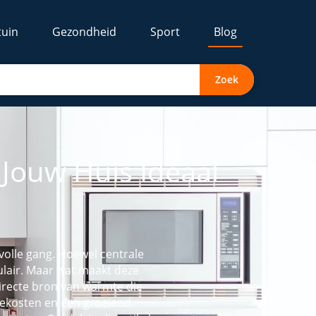
tuin
Gezondheid
Sport
Blog
Zoek
Jouw Huis Ideaal
 volle gang. Hoewel centrale
ulair. Maar wat maakt deze
directe bron van warmte die
rgiekosten en een groeiend