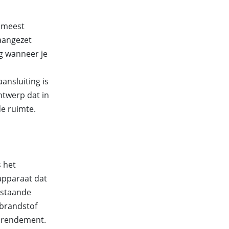
t meest
 aangezet
ag wanneer je
ansluiting is
ntwerp dat in
de ruimte.
 het
sapparaat dat
jstaande
 brandstof
g rendement.