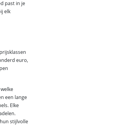
d past in je
j elk
prijsklassen
honderd euro,
rpen
 welke
en een lange
ls. Elke
adelen.
un stijlvolle