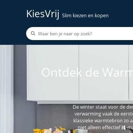
KiesVrij
Slim kiezen en kopen
Ontdek de Warmt
De winter staat voor de deu
verwarming vaak de eerste
klassieke warmtebron zo aa
niet alleen effectief is,