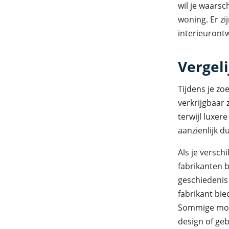
wil je waarsch
woning. Er zi
interieuront
Vergel
Tijdens je zo
verkrijgbaar 
terwijl luxe
aanzienlijk d
Als je versch
fabrikanten 
geschiedenis
fabrikant bie
Sommige model
design of geb