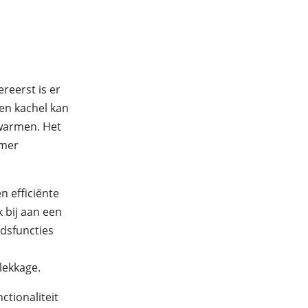
ereerst is er
en kachel kan
rwarmen. Het
amer
n efficiënte
 bij aan een
idsfuncties
lekkage.
ctionaliteit