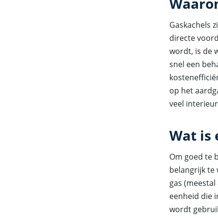
Waarom
Gaskachels zi
directe voord
wordt, is de 
snel een beha
kostenefficië
op het aardg
veel interieu
Wat is
Om goed te b
belangrijk te
gas (meestal
eenheid die i
wordt gebrui