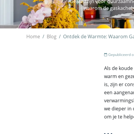
bewustzijn voor duurzaamhei
waarom de gaskachel e
Home
Blog
Ontdek de Warmte: Waarom Gas
Gepubliceerd o
Als de koude
warm en geze
is, zijn er 
een aangenam
verwarmingsbr
we dieper in
om je te hel