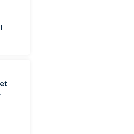
l
et
s