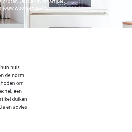
roter. Ontdek in dit artikel
oor jouw woonomgeving.
 hun huis
gen de norm
methoden om
achel, een
rtikel duiken
ie en advies