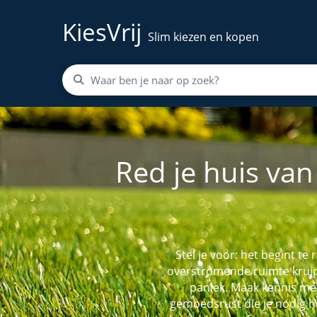
KiesVrij
Slim kiezen en kopen
Red je huis van
Stel je voor: het begint te
overstromende ruimte kruip
paniek. Maak kennis met
gemoedsrust die je nodig h