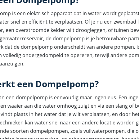
mp is een elektrisch apparaat dat in water wordt geplaats
ter snel en efficiënt te verplaatsen. Of je nu een zwembad
er, een overstroomde kelder wilt droogleggen, of tuinen be
egenwaterreservoir, de dompelpomp is je betrouwbare part
 dat de dompelpomp onderscheidt van andere pompen, is 
volledig ondergedompeld te opereren, terwijl andere po
 aanzuigen.
erkt een Dompelpomp?
an een dompelpomp is eenvoudig maar ingenieus. Een in
een waaier aan die water omhoog zuigt en via een slang of bu
e vindt plaats in het water dat je wilt verplaatsen, en door h
technieken kan water snel naar een andere locatie worden 
llende soorten dompelpompen, zoals vuilwaterpompen, die 