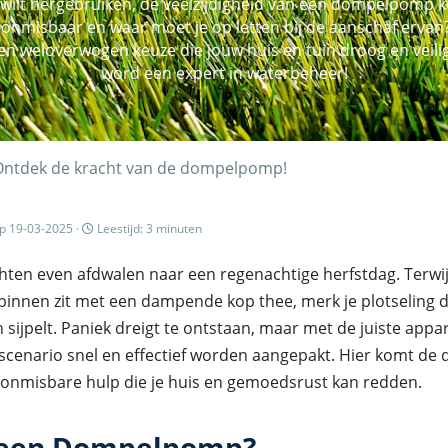
ilt hergebruiken, de veelzijdigheid van een dompelpomp ko
nmisbaar en waar moet je op letten bij de aanschaf ervan? 
weloverwogen keuze die jouw huis en tuin droog en veilig 
word een expert in waterbeheer!
: Ontdek de kracht van de dompelpomp!
p 19-03-2025 ·
Leestijd: 3 minuten
hten even afdwalen naar een regenachtige herfstdag. Terwijl
binnen zit met een dampende kop thee, merk je plotseling da
 sijpelt. Paniek dreigt te ontstaan, maar met de juiste appa
 scenario snel en effectief worden aangepakt. Hier komt 
n onmisbare hulp die je huis en gemoedsrust kan redden.
 een Dompelpomp?