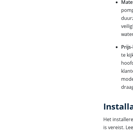
Mate
pomp 
duur
veili
wate
Prijs
te ki
hoof
klant
model
draag
Instal
Het installe
is vereist. L