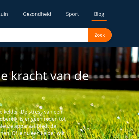
tuin
Gezondheid
Sport
Blog
Zoek
de kracht van de
je kelder. De stress van een
ereik, is er geen reden tot
nieuze apparaat biedt de
n. Of je nu een kelder wilt