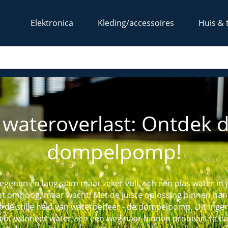
Elektronica
Kleding/accessoires
Huis & 
 wateroverlast: Ontdek 
dompelpomp!
 regenen en langzaam maar zeker vult zich een plas water in 
t omhoog, maar wacht! Met de juiste oplossing binnen handb
 de stille held van waterbeheer - de dompelpomp. Dit inge
ebt wanneer water zich een weg naar binnen probeert te bane