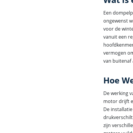
Een dompelpo
ongewenst wa
voor de wint
vanuit een r
hoofdkenmerk
vermogen om 
van buitenaf
Hoe W
De werking v
motor drijft 
De installati
drukverschil
zijn verschi