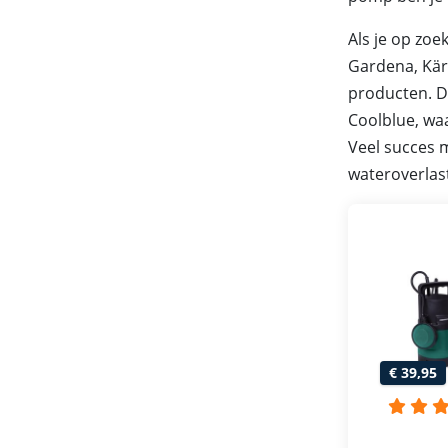
Als je op zo
Gardena, Kär
producten. D
Coolblue, waa
Veel succes m
wateroverlast
€ 39,95