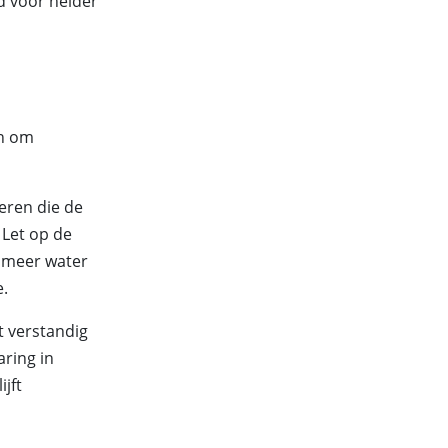
d voor helder
en om
eren die de
 Let op de
 meer water
e.
et verstandig
ring in
jft