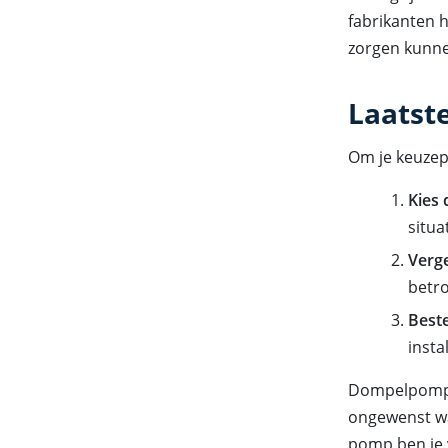
fabrikanten 
zorgen kunn
Laatst
Om je keuzep
Kies 
situa
Verg
betr
Best
insta
Dompelpompen
ongewenst wat
pomp ben je v