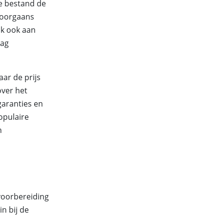
oe bestand de
 doorgaans
nk ook aan
aag
aar de prijs
over het
aranties en
opulaire
n
voorbereiding
in bij de