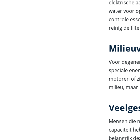
elektrische a
water voor o
controle ess
reinig de fil
Milieuv
Voor degenen
speciale ene
motoren of zi
milieu, maar 
Veelge
Mensen die n
capaciteit h
belangrijk d