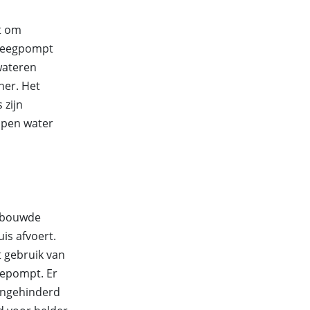
t om
 leegpompt
wateren
ner. Het
zijn
mpen water
gebouwde
is afvoert.
et gebruik van
gepompt. Er
ongehinderd