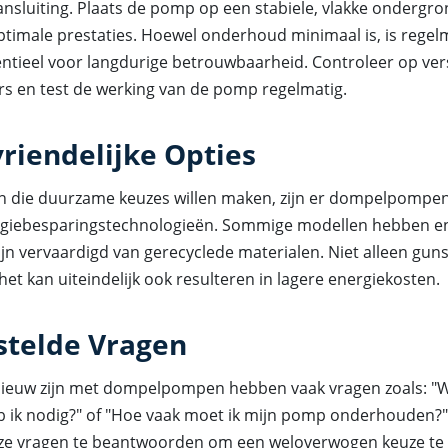
ansluiting. Plaats de pomp op een stabiele, vlakke ondergr
ptimale prestaties. Hoewel onderhoud minimaal is, is regel
entieel voor langdurige betrouwbaarheid. Controleer op ve
ters en test de werking van de pomp regelmatig.
riendelijke Opties
 die duurzame keuzes willen maken, zijn er dompelpompe
rgiebesparingstechnologieën. Sommige modellen hebben en
jn vervaardigd van gerecyclede materialen. Niet alleen guns
het kan uiteindelijk ook resulteren in lagere energiekosten.
stelde Vragen
ieuw zijn met dompelpompen hebben vaak vragen zoals: "
eb ik nodig?" of "Hoe vaak moet ik mijn pomp onderhouden?"
eze vragen te beantwoorden om een weloverwogen keuze te