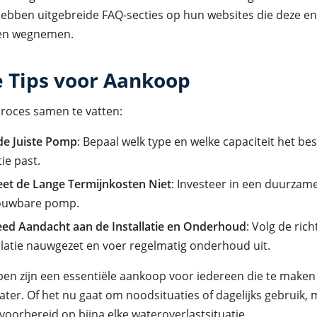
hebben uitgebreide FAQ-secties op hun websites die deze e
en wegnemen.
e Tips voor Aankoop
roces samen te vatten:
de Juiste Pomp
: Bepaal welk type en welke capaciteit het bes
tie past.
eet de Lange Termijnkosten Niet
: Investeer in een duurzam
ouwbare pomp.
eed Aandacht aan de Installatie en Onderhoud
: Volg de rich
llatie nauwgezet en voer regelmatig onderhoud uit.
 zijn een essentiële aankoop voor iedereen die te maken
er. Of het nu gaat om noodsituaties of dagelijks gebruik, m
oorbereid op bijna elke wateroverlastsituatie.