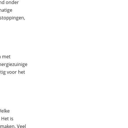
ond onder
matige
rstoppingen,
n met
ergiezuinige
tig voor het
Welke
 Het is
 maken. Veel