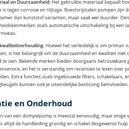
riaal en Duurzaamheid
: Het gebruikte materiaal bepaalt h
is tegen corrosie en slijtage. Roestvrijstalen pompen zijn
zamer dan kunststof varianten, maar vaak wel duurder. De
gheidskenmerken zoals automatische uitschakeling bij een l
rniveau.
-kwaliteitverhouding
: Hoewel het verleidelijk is om primair n
jken, is het belangrijk om de duurzaamheid en kwaliteit niet 
d te zien. Bekende merken bieden doorgaans betrouwbare g
enservice, en het is verstandig om recensies te lezen over p
len. Extra functies zoals ingebouwde filters, schakelaars, e
beugels kunnen ook je uiteindelijke beslissing beïnvloeden.
latie en Onderhoud
ren van een dompelpomp is meestal eenvoudig, maar enige 
ees altijd de handleiding grondig en schakel desgewenst hulp 