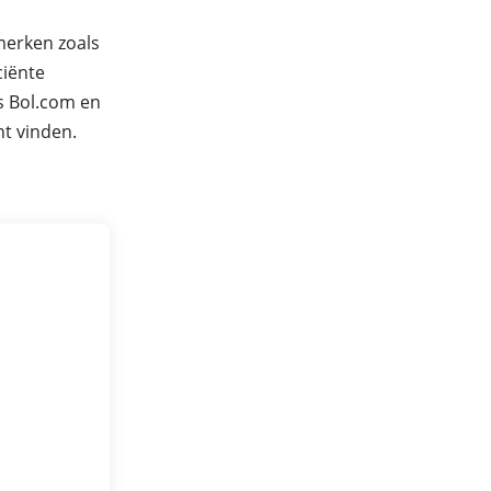
merken zoals
ciënte
s Bol.com en
nt vinden.