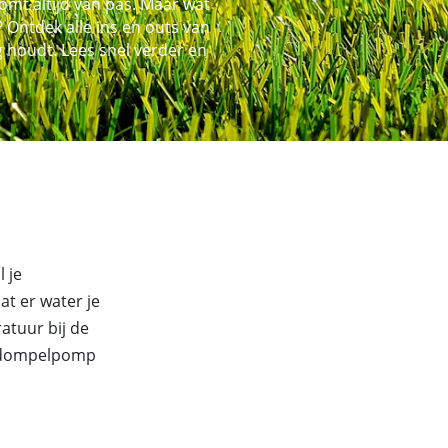
mt altijd van pas. Maar wat
Ontdek alle ins en outs van
houdt. Lees snel verder en
 je
t er water je
ratuur bij de
de dompelpomp