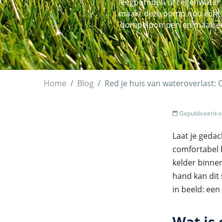
leegpompen of regenwater w
maakt deze pomp nou écht o
dompelpompen en maak een 
Home
Blog
Red je huis van wateroverlast
Gepubliceerd o
Laat je gedac
comfortabel 
kelder binnen
hand kan dit
in beeld: ee
Wat is