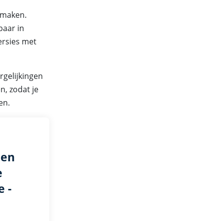
 maken.
baar in
ersies met
rgelijkingen
n, zodat je
en.
den
e
 -