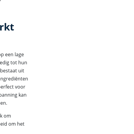
rkt
op een lage
edig tot hun
bestaat uit
ingrediënten
perfect voor
spanning kan
oen.
jk om
heid om het