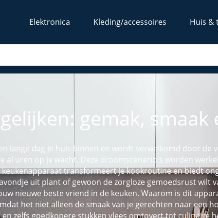
Elektronica
Kleding/accessoires
Huis & 
gelijken: gemak, smaak e
a een lange dag je huis binnen en wordt verwelkomd door de v
ie al uren op je wacht. Deze droomscenario's worden werkel
e keukenapparaat transformeert je kookroutine en biedt o
n avondje uit plant of gewoon de zorgloze gemoedsrust wilt va
jouw nieuwe beste vriend in de keuken. Waarom is dit appara
t het niet alleen de smaak van je gerechten naar een hog
en zelfs goedkopere stukken vlees omtovert tot culinaire ho