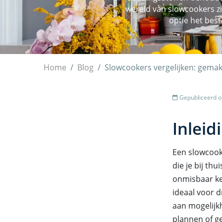
wereld van slowcookers zi
optie het best
Home
Blog
Slowcookers vergelijken: gemak
Gepubliceerd op
Inleid
Een slowcook
die je bij th
onmisbaar ke
ideaal voor 
aan mogelijkh
plannen of ge