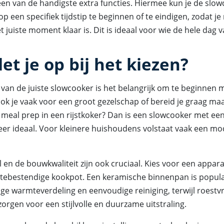
een van de handigste extra functies. Hiermee kun je de slo
op een specifiek tijdstip te beginnen of te eindigen, zodat je
t juiste moment klaar is. Dit is ideaal voor wie de hele dag va
et je op bij het kiezen?
n van de juiste slowcooker is het belangrijk om te beginnen 
ook je vaak voor een groot gezelschap of bereid je graag maa
 meal prep in een rijstkoker? Dan is een slowcooker met ee
meer ideaal. Voor kleinere huishoudens volstaat vaak een mo
 en de bouwkwaliteit zijn ook cruciaal. Kies voor een appar
ittebestendige kookpot. Een keramische binnenpan is popul
tige warmteverdeling en eenvoudige reiniging, terwijl roestvr
orgen voor een stijlvolle en duurzame uitstraling.