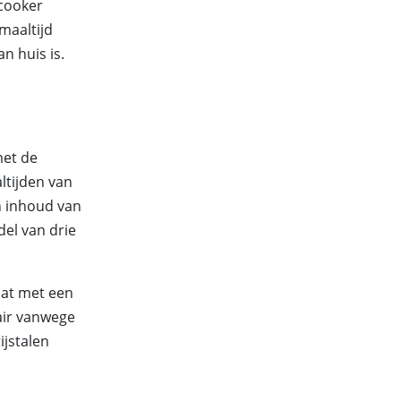
wcooker
 maaltijd
n huis is.
met de
ltijden van
n inhoud van
del van drie
aat met een
air vanwege
ijstalen