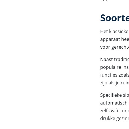
Soort
Het klassieke
apparaat hee
voor gerechte
Naast traditi
populaire Ins
functies zoal
zijn als je r
Specifieke sl
automatisch
zelfs wifi-co
drukke gezin