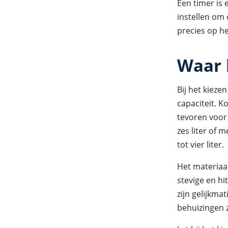
Een timer is 
instellen om 
precies op he
Waar l
Bij het kieze
capaciteit. K
tevoren voor
zes liter of 
tot vier liter.
Het materiaal
stevige en h
zijn gelijkma
behuizingen z