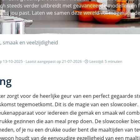
ch steeds verder uitbreidt met geavanceerde modellen en fu
e bij jou past. Laten we samen deze wereld vol mogelijkhed
, smaak en veelzijdigheid
 13-10-2025 · Laatst aangepast op 21-07-2026 ·
Leestijd: 5 minuten
ing
er zorgt voor de heerlijke geur van een perfect gegaarde st
uiskomst tegemoetkomt. Dit is de magie van een slowcooker.
ukenapparaat voor iedereen die gemak en smaak wil comb
drukke gezinnen die aan meal prep doen. De slowcooker bie
eden, of je nu een drukke ouder bent die maaltijden van te
woon houdt van de eenvoudige gezelligheid van een maaltijd