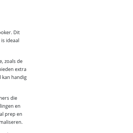
oker. Dit
is ideaal
, zoals de
bieden extra
d kan handig
mers die
lingen en
eal prep en
maliseren.