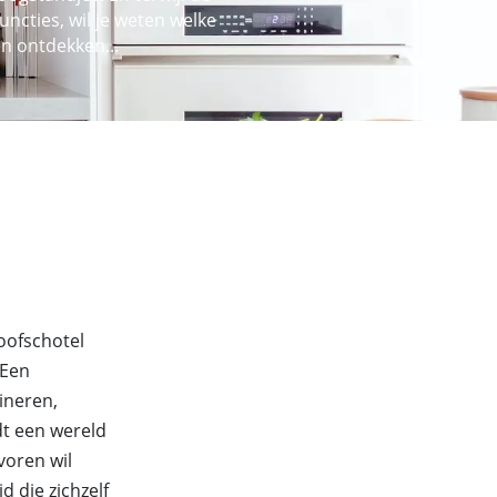
ncties, wil je weten welke
en ontdekken...
oofschotel
 Een
ineren,
dt een wereld
voren wil
 die zichzelf