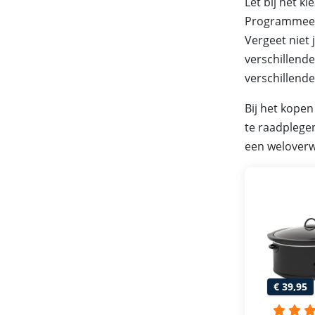
Let bij het k
Programmeerb
Vergeet niet 
verschillend
verschillende
Bij het kopen
te raadplegen
een weloverw
€ 39,95