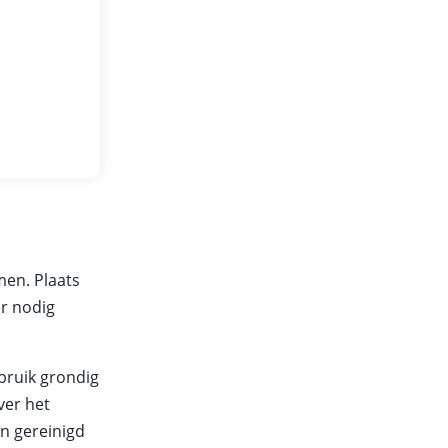
men. Plaats
r nodig
bruik grondig
ver het
n gereinigd