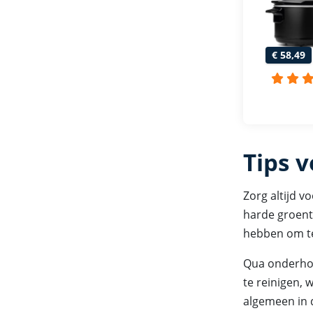
€ 58,49
Tips 
Zorg altijd v
harde groent
hebben om te
Qua onderhou
te reinigen, 
algemeen in 