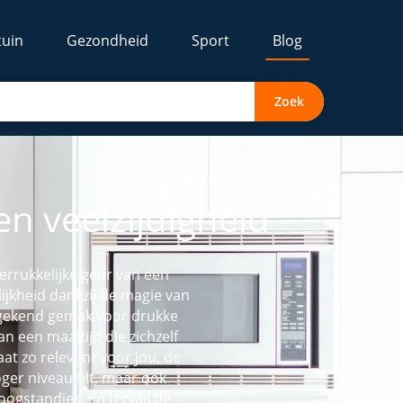
tuin
Gezondheid
Sport
Blog
Zoek
n veelzijdigheid
errukkelijke geur van een
ijkheid dankzij de magie van
ngekend gemak voor drukke
n een maaltijd die zichzelf
at zo relevant voor jou, de
er niveau tilt, maar ook
ogstandjes. En terwijl de