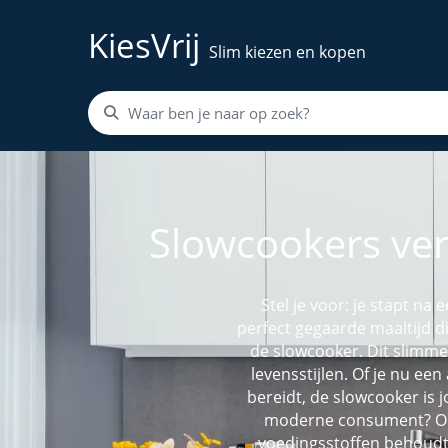
KiesVrij
Slim kiezen en kopen
Slowcookers ver
Stel je voor: je stapt n
perfect gegaarde maaltijd d
de slowcooker. Dit slimm
levensstijlen. Of je nu ee
bereidt, de slowcooker is 
moderne consument? Omda
voedingsstoffen behoudt 