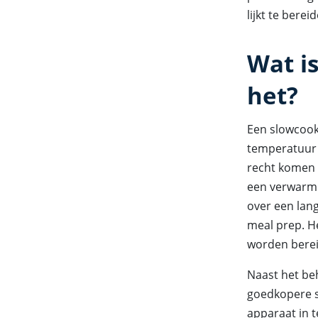
lijkt te berei
Wat i
het?
Een slowcook
temperatuur 
recht komen 
een verwarmi
over een lan
meal prep. H
worden berei
Naast het be
goedkopere st
apparaat in t