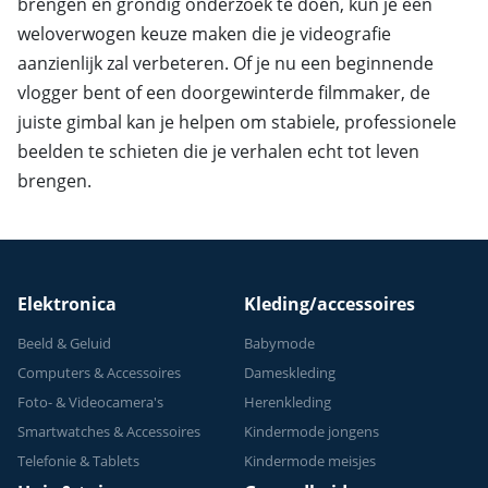
brengen en grondig onderzoek te doen, kun je een
weloverwogen keuze maken die je videografie
aanzienlijk zal verbeteren. Of je nu een beginnende
vlogger bent of een doorgewinterde filmmaker, de
juiste gimbal kan je helpen om stabiele, professionele
beelden te schieten die je verhalen echt tot leven
brengen.
Elektronica
Kleding/accessoires
Beeld & Geluid
Babymode
Computers & Accessoires
Dameskleding
Foto- & Videocamera's
Herenkleding
Smartwatches & Accessoires
Kindermode jongens
Telefonie & Tablets
Kindermode meisjes