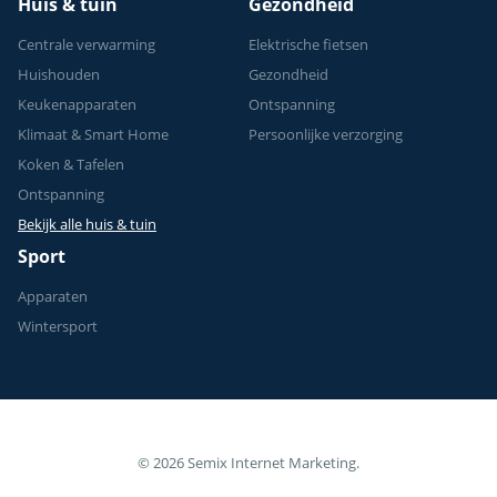
Huis & tuin
Gezondheid
Centrale verwarming
Elektrische fietsen
Huishouden
Gezondheid
Keukenapparaten
Ontspanning
Klimaat & Smart Home
Persoonlijke verzorging
Koken & Tafelen
Ontspanning
Bekijk alle huis & tuin
Sport
Apparaten
Wintersport
© 2026 Semix Internet Marketing.