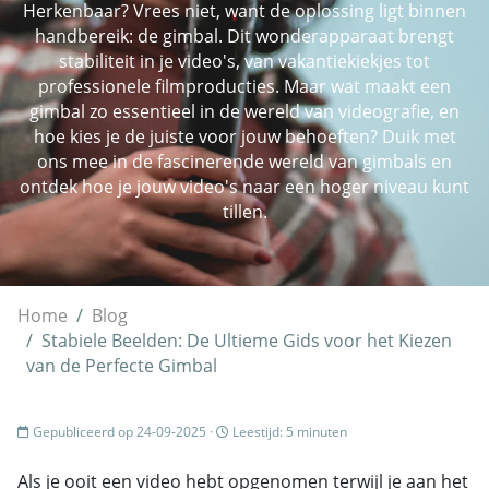
Herkenbaar? Vrees niet, want de oplossing ligt binnen
handbereik: de gimbal. Dit wonderapparaat brengt
stabiliteit in je video's, van vakantiekiekjes tot
professionele filmproducties. Maar wat maakt een
gimbal zo essentieel in de wereld van videografie, en
hoe kies je de juiste voor jouw behoeften? Duik met
ons mee in de fascinerende wereld van gimbals en
ontdek hoe je jouw video's naar een hoger niveau kunt
tillen.
Home
Blog
Stabiele Beelden: De Ultieme Gids voor het Kiezen
van de Perfecte Gimbal
Gepubliceerd op 24-09-2025 ·
Leestijd: 5 minuten
Als je ooit een video hebt opgenomen terwijl je aan het