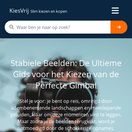
KiesVrij
Slim kiezen en kopen
Stabiele Beelden: De Ultieme
Gids voor het Kiezen van de
Perfecte Gimbal
Stel je voor: je bent op reis, omringd door
adembenemende landschappen en meeslepende
geluiden, klaar om deze momenten vast te leggen.
Maar zodra je de beelden terugkijkt, word je
ontmoedigd door de schokkerige opnames.