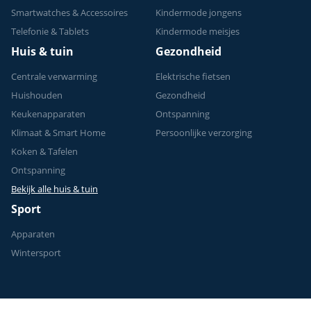
Smartwatches & Accessoires
Kindermode jongens
Telefonie & Tablets
Kindermode meisjes
Huis & tuin
Gezondheid
Centrale verwarming
Elektrische fietsen
Huishouden
Gezondheid
Keukenapparaten
Ontspanning
Klimaat & Smart Home
Persoonlijke verzorging
Koken & Tafelen
Ontspanning
Bekijk alle huis & tuin
Sport
Apparaten
Wintersport