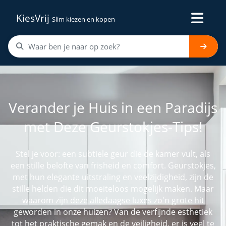
KiesVrij
Slim kiezen en kopen
Verander je Huis in een Paradijs
met Deze Geurstokjes-Tips!
Stel je voor: een subtiele geur die de kamer vult, als
een stille belofte van frisheid en comfort. Geurstokjes,
met hun elegante uitstraling en veelzijdigheid, zijn de
stille helden die dit moeiteloos mogelijk maken. Maar
waarom zijn deze alledaagse luxes zo'n grote hit
geworden in onze huizen? Van de verfijnde esthetiek
tot het praktische gemak en de veiligheid, er is veel te