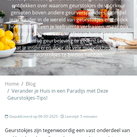
ontdekken over waarom geurstokjes de voorkeur
genieten boven andere geurverspreiders. Dompel
jezelf onder in de wereld van geurstokjes en ontdek
hoe ze niet alleen je leefruimte verfraaien, maar ook
bijdragen aan een serene sfeer in huis. Klaar om je
huis een unieke geurbeleving te geven? Lees verder en
laat je inspireren door de vele mogelijkheden die
geurstokjes te bieden hebben.
Home
Blog
Verander je Huis in een Paradijs met Deze
Geurstokjes-Tips!
Gepubliceerd op 06-05-2025 ·
Leestijd: 5 minuten
Geurstokjes zijn tegenwoordig een vast onderdeel van