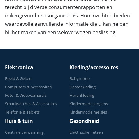
terecht bij diverse consumentenrapporten en
milieugezondheidsorganisaties. Hun inzichten bieden
waardevolle aanvullende informatie die u kan helpen
bij het maken van een weloverwogen beslissing.
Elektronica
Kleding/accessoires
Beeld & Geluid
Babymode
Computers & Accessoires
Dameskleding
Foto- & Videocamera's
Herenkleding
Smartwatches & Accessoires
Kindermode jongens
Telefonie & Tablets
Kindermode meisjes
Huis & tuin
Gezondheid
Centrale verwarming
Elektrische fietsen