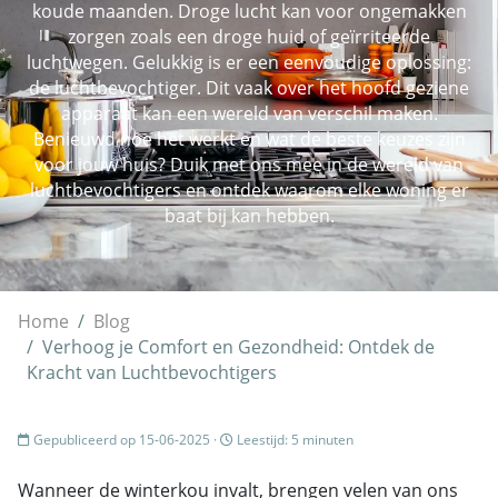
koude maanden. Droge lucht kan voor ongemakken
zorgen zoals een droge huid of geïrriteerde
luchtwegen. Gelukkig is er een eenvoudige oplossing:
de luchtbevochtiger. Dit vaak over het hoofd geziene
apparaat kan een wereld van verschil maken.
Benieuwd hoe het werkt en wat de beste keuzes zijn
voor jouw huis? Duik met ons mee in de wereld van
luchtbevochtigers en ontdek waarom elke woning er
baat bij kan hebben.
Home
Blog
Verhoog je Comfort en Gezondheid: Ontdek de
Kracht van Luchtbevochtigers
Gepubliceerd op 15-06-2025 ·
Leestijd: 5 minuten
Wanneer de winterkou invalt, brengen velen van ons