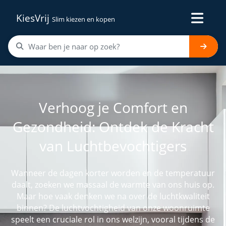
KiesVrij
Slim kiezen en kopen
Verhoog je Comfort en
Gezondheid: Ontdek de Kracht
van Luchtbevochtigers
Wanneer de dagen korter worden en de temperatuur
daalt, zoeken we massaal de warmte van ons huis op.
Maar hoe vaak denken we na over de luchtkwaliteit
binnen? De luchtvochtigheid van onze woonruimte
speelt een cruciale rol in ons welzijn, vooral tijdens de