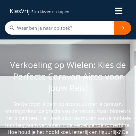
KiesVrij
Slim kiezen en kopen
Verkoeling op Wielen: Kies de
Perfecte Caravan Airco voor
Jouw Reis!
Stel je voor: je bent op avontuur met je caravan,
omringd door de pracht van de natuur, maar binnen is
het bloedheet. Het voelt alsof de muren van je mobiele
huis langzaam vervagen in de verzengende zomerhitte.
Hoe houd je het hoofd koel, letterlijk en figuurlijk? De