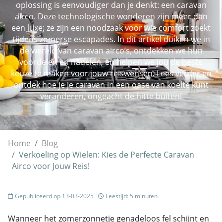
oplossing is eenvoudiger dan je denkt: een caravan
airco. Deze technologische wonderen zijn meer dan
een luxe; ze zijn een noodzaak voor wie comfort zoekt
tijdens zomerse escapades. In dit artikel duiken we in
de wereld van caravan airco’s, ontdekken we hun
voordelen en nadelen, en helpen we jou de beste
keuze te maken voor jouw reiswensen. Lees verder en
ontdek hoe je je caravan in een oase van koelte kunt
veranderen, ongeacht de hitte buiten!
Home
Blog
Verkoeling op Wielen: Kies de Perfecte Caravan
Airco voor Jouw Reis!
Gepubliceerd op 13-03-2025 ·
Leestijd: 5 minuten
Wanneer het zomerzonnetje genadeloos fel schijnt en