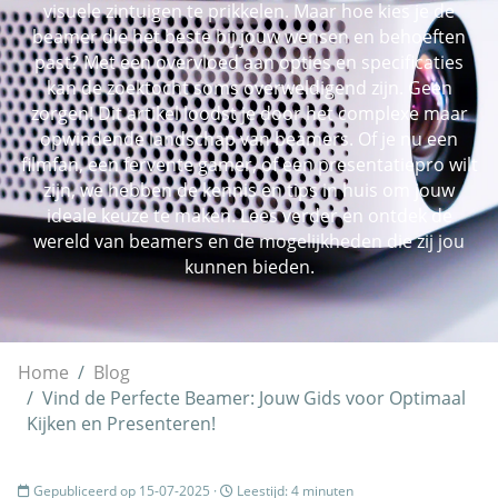
visuele zintuigen te prikkelen. Maar hoe kies je de
beamer die het beste bij jouw wensen en behoeften
past? Met een overvloed aan opties en specificaties
kan de zoektocht soms overweldigend zijn. Geen
zorgen! Dit artikel loodst je door het complexe maar
opwindende landschap van beamers. Of je nu een
filmfan, een fervente gamer, of een presentatiepro wilt
zijn, we hebben de kennis en tips in huis om jouw
ideale keuze te maken. Lees verder en ontdek de
wereld van beamers en de mogelijkheden die zij jou
kunnen bieden.
Home
Blog
Vind de Perfecte Beamer: Jouw Gids voor Optimaal
Kijken en Presenteren!
Gepubliceerd op 15-07-2025 ·
Leestijd: 4 minuten