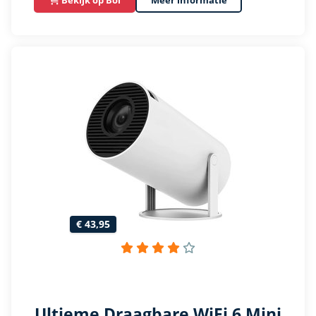
€ 43,95
Ultieme Draagbare WiFi 6 Mini