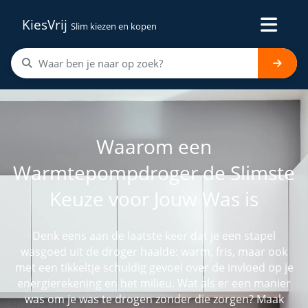
KiesVrij
Slim kiezen en kopen
Waarom een
Warmtepompdroger de Slimste
Keuze voor Jouw Was is
Denk eens aan de laatste keer dat je een stapel
wasgoed uit de droger haalde: warm, fris, maar ook
met een tikkeltje schuldig gevoel over de invloed op je
energierekening en het milieu. Wat als er een manier
was om je was te drogen zonder die zorgen? Maak