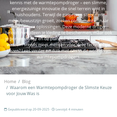
kennis met de warmtepompdroger – een slimme,
energiezuinige innovatie die snel terrein wint in
huishoudens. Terwijl de gasprijzen stijgen en
milieubewustzijn groeit, zoeken consumenten naar
duurzamere oplossingen. Deze moderne droger
belooft niet alleen je kleding te beschermen, maar ook
je portemonnee en de planeet. Klaar om te ontdekken
waarom steeds meer mensen voor deze technologie
kiezen? Lees verder en duik met ons in de wereld van
warmtepompdrogers.
Home
Blog
Waarom een Warmtepompdroger de Slimste Keuze
voor Jouw Was is
Gepubliceerd op 20-09-2025 ·
Leestijd: 4 minuten