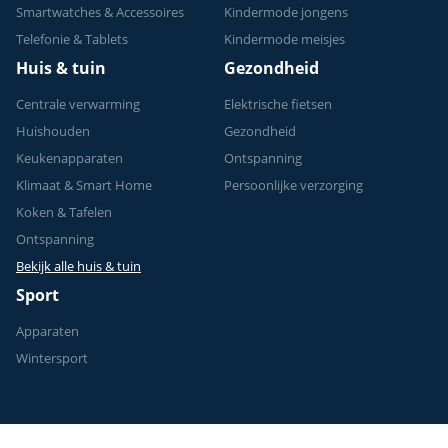
Smartwatches & Accessoires
Kindermode jongens
Telefonie & Tablets
Kindermode meisjes
Huis & tuin
Gezondheid
Centrale verwarming
Elektrische fietsen
Huishouden
Gezondheid
Keukenapparaten
Ontspanning
Klimaat & Smart Home
Persoonlijke verzorging
Koken & Tafelen
Ontspanning
Bekijk alle huis & tuin
Sport
Apparaten
Wintersport