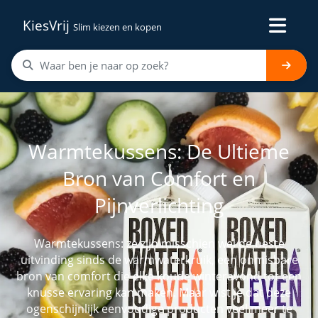
KiesVrij
Slim kiezen en kopen
Warmtekussens: De Ultieme
Bron van Comfort en
Pijnverlichting
Warmtekussens: ze zijn misschien wel de beste
uitvinding sinds de warmwaterkruik, een onmisbare
bron van comfort die elke koude winteravond tot een
knusse ervaring kan maken. Maar wist je dat deze
ogenschijnlijk eenvoudige producten veel meer te