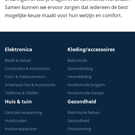
Samen kunnen we ervoor zorgen dat iedereen de best
mogelijke keuze maakt voor hun welzijn en comfort.
Elektronica
Kleding/accessoires
Beeld & Geluid
Babymode
Computers & Accessoires
Dameskleding
Foto- & Videocamera's
Herenkleding
Smartwatches & Accessoires
Kindermode jongens
Telefonie & Tablets
Kindermode meisjes
Huis & tuin
Gezondheid
Centrale verwarming
Elektrische fietsen
Huishouden
Gezondheid
Keukenapparaten
Ontspanning