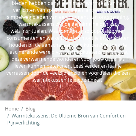
bieden hebben dan alleen maar warmte? Van het
verlichten van spierpijn na een lange dag tot het
simpelweg bieden van een moment van ontspanning,
warmtekussens zijn de geheime helden van
welzijnsrituelen. Waarom zijn ze zo populair onder
consumenten en welke factoren moet je in gedachten
houden bij de aanschaf van zo'n kussen? Ontdek de
fascinerende wereld van warmtekussens en leer wat
deze verwarmende wonderen voor jouw dagelijks
leven kunnen betekenen. Lees verder en laat je
verrassen door de veelzijdigheid en voordelen die een
warmtekussen te bieden heeft.
Home
Blog
Warmtekussens: De Ultieme Bron van Comfort en
Pijnverlichting