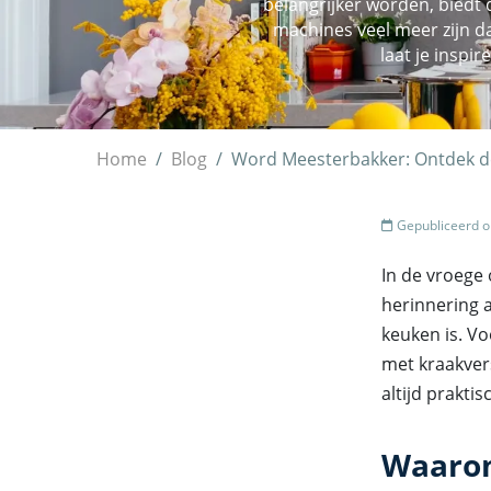
belangrijker worden, biedt
machines veel meer zijn da
laat je inspi
Home
Blog
Word Meesterbakker: Ontdek d
Gepubliceerd o
In de vroege
herinnering 
keuken is. Vo
met kraakvers
altijd prakt
Waarom