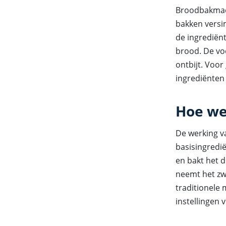
Broodbakmach
bakken versi
de ingrediënt
brood. De voo
ontbijt. Voo
ingrediënten
Hoe we
De werking v
basisingredië
en bakt het d
neemt het zw
traditionele
instellingen 