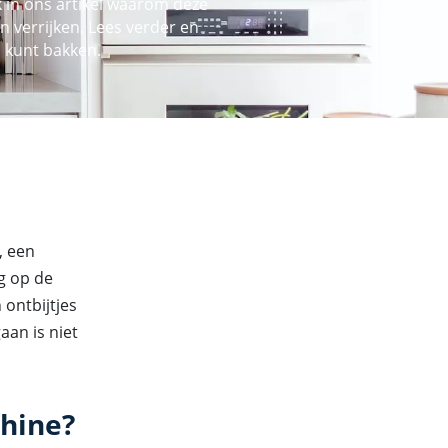
 in ons artikel waarom deze
n verrijken. Lees verder en
s kunt bakken.
, een
g op de
 ontbijtjes
aan is niet
hine?