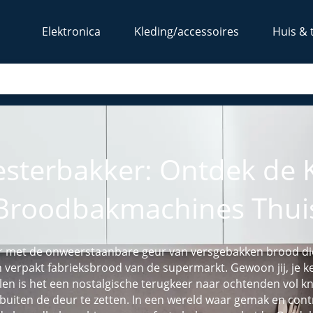
Elektronica
Kleding/accessoires
Huis & 
sterbakker: Ontdek de K
Broodbakmachines Thui
ker met de onweerstaanbare geur van versgebakken brood die 
n verpakt fabrieksbrood van de supermarkt. Gewoon jij, je 
n is het een nostalgische terugkeer naar ochtenden vol k
buiten de deur te zetten. In een wereld waar gemak en cont