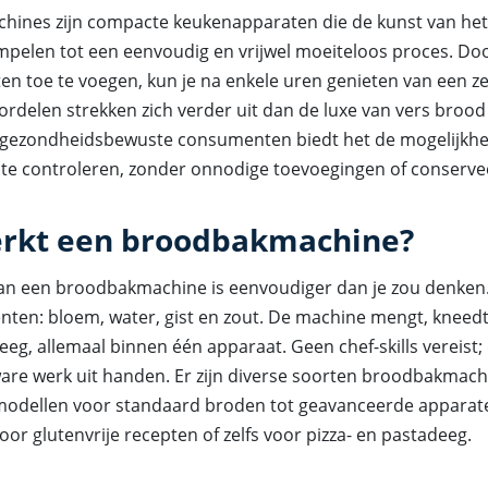
ines zijn compacte keukenapparaten die de kunst van he
mpelen tot een eenvoudig en vrijwel moeiteloos proces. Do
en toe te voegen, kun je na enkele uren genieten van een z
rdelen strekken zich verder uit dan de luxe van vers brood 
r gezondheidsbewuste consumenten biedt het de mogelijkh
 te controleren, zonder onnodige toevoegingen of conserv
rkt een broodbakmachine?
an een broodbakmachine is eenvoudiger dan je zou denken.
nten: bloem, water, gist en zout. De machine mengt, kneedt, 
eeg, allemaal binnen één apparaat. Geen chef-skills vereist
are werk uit handen. Er zijn diverse soorten broodbakmach
 modellen voor standaard broden tot geavanceerde appara
voor glutenvrije recepten of zelfs voor pizza- en pastadeeg.