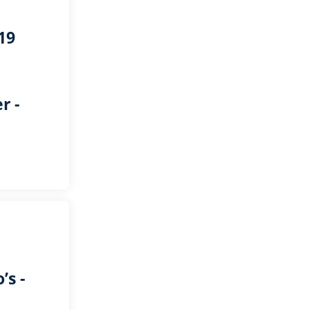
19
r -
’s -