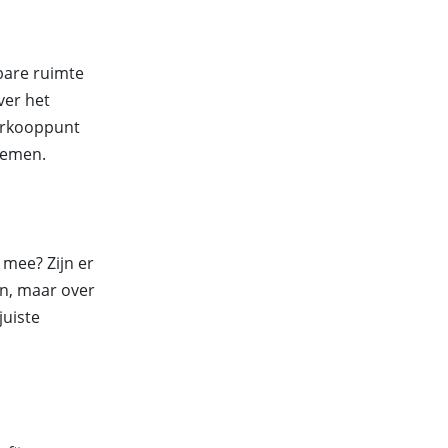
bare ruimte
ver het
verkooppunt
lemen.
 mee? Zijn er
n, maar over
uiste