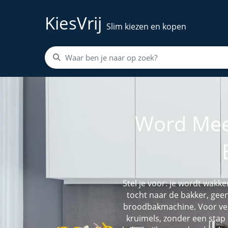
KiesVrij
Slim kiezen en kopen
Word Mee
Stel je voor: je wordt wak
tocht naar de bakker, gee
broodbakmachine. Voor vele
kruimels, zonder een stap 