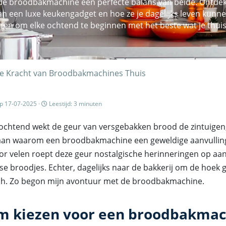
 de broodbakmachine een perfecte balans van beide. Ontdek
n een luxe keukengadget en hoe ze je dagelijks leven kunne
reren om elke ochtend te beginnen met het beste wat je thui
e Kracht van Broodbakmachines Thuis
p 17-07-2025 ·
Leestijd: 3 minuten
 ochtend wekt de geur van versgebakken brood de zintuigen
aan waarom een broodbakmachine een geweldige aanvullin
or velen roept deze geur nostalgische herinneringen op aan
e broodjes. Echter, dagelijks naar de bakkerij om de hoek g
isch. Zo begon mijn avontuur met de broodbakmachine.
 kiezen voor een broodbakmac