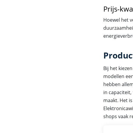
Prijs-kwa
Hoewel het ve
duurzaamheid
energieverbru
Produc
Bij het kieze
modellen een
hebben allema
in capaciteit
maakt. Het is
Elektronicawi
shops vaak r