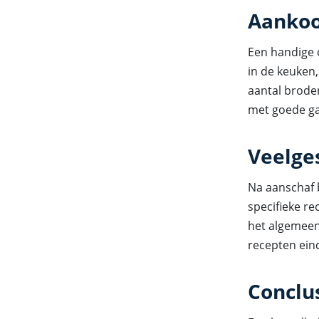
Aankoo
Een handige 
in de keuken,
aantal brode
met goede ga
Veelge
Na aanschaf 
specifieke r
het algemeen
recepten ein
Conclu