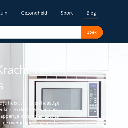
tuin
Gezondheid
Sport
Blog
Zoek
racht van
s
je huis vult. Geen haastige
keuken en de magie van een
napperige korsten en zachte
role over je voeding steeds