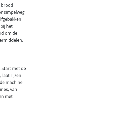
t brood
or simpelweg
elfgebakken
bij het
eid om de
eermiddelen.
 Start met de
laat rijzen
; de machine
ines, van
ten met