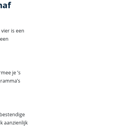
haf
vier is een
 een
mee je ’s
ogramma’s
sbestendige
k aanzienlijk