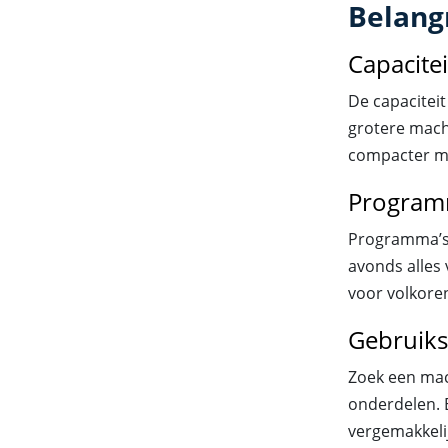
Belang
Capacitei
De capaciteit
grotere machi
compacter m
Programm
Programma’s 
avonds alles
voor volkore
Gebruik
Zoek een mac
onderdelen. E
vergemakkeli