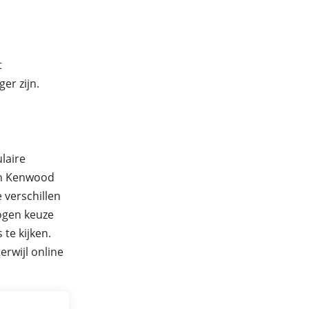
t
er zijn.
laire
en Kenwood
 verschillen
wogen keuze
 te kijken.
erwijl online