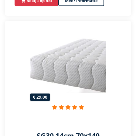
Bekijk op Bol
Meer informatie
€ 29,00
SG30 14cm 70x140