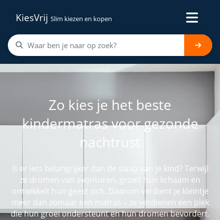
KiesVrij
Slim kiezen en kopen
Zo kies je het beste
kindermatras voor gezonde
nachtrust
Is er iets belangrijker dan de slaap van je kind? Terwijl
ze dromen van avonturen, groeit hun lichaam en
ontwikkelt hun geest zich. Daarom verdient je kleintje
meer dan zomaar een matras – ze verdienen een plek
die hun groei ondersteunt en hun dromen bevordert.