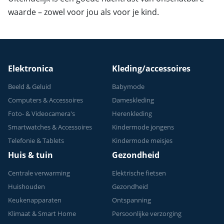
waarde – zowel voor jou als voor je kind.
Elektronica
Kleding/accessoires
Beeld & Geluid
Babymode
Computers & Accessoires
Dameskleding
Foto- & Videocamera's
Herenkleding
Smartwatches & Accessoires
Kindermode jongens
Telefonie & Tablets
Kindermode meisjes
Huis & tuin
Gezondheid
Centrale verwarming
Elektrische fietsen
Huishouden
Gezondheid
Keukenapparaten
Ontspanning
Klimaat & Smart Home
Persoonlijke verzorging