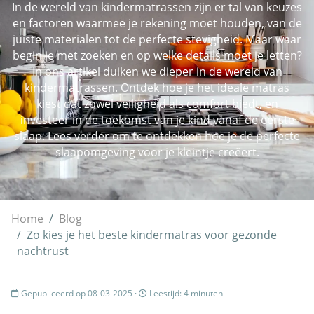
In de wereld van kindermatrassen zijn er tal van keuzes
en factoren waarmee je rekening moet houden, van de
juiste materialen tot de perfecte stevigheid. Maar waar
begin je met zoeken en op welke details moet je letten?
In ons artikel duiken we dieper in de wereld van
kindermatrassen. Ontdek hoe je het ideale matras
kiest dat zowel veiligheid als comfort biedt, en
investeer in de toekomst van je kind vanaf de eerste
slaap. Lees verder om te ontdekken hoe je de perfecte
slaapomgeving voor je kleintje creëert.
Home
Blog
Zo kies je het beste kindermatras voor gezonde
nachtrust
Gepubliceerd op 08-03-2025 ·
Leestijd: 4 minuten