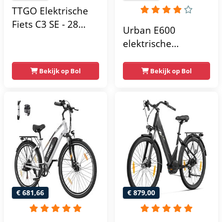
Stadsfiets - Lila
TTGO Elektrische
Fiets C3 SE - 28
Urban E600
Inch E-Bike
elektrische
Stadsfiets - 18Ah
damesfiets - 7
Accu tot 120 km
versnellingen - 28
Bekijk op Bol
Bekijk op Bol
Bereik - Shimano 7
inch - 13Ah
Speed- Aluminium
Frame - Zwart
€ 681,66
€ 879,00