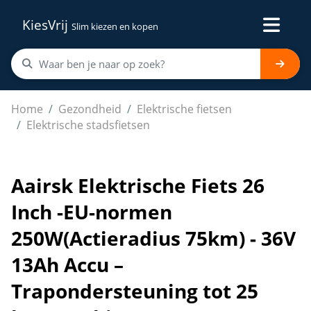
KiesVrij
Slim kiezen en kopen
Aairsk Elektrische Fiets 26 Inch -EU-normen 250W(Actie
Home
Gezondheid
Elektrische fietsen
Elektrische stadsfietsen
Aairsk Elektrische Fiets 26
Inch -EU-normen
250W(Actieradius 75km) - 36V
13Ah Accu –
Trapondersteuning tot 25