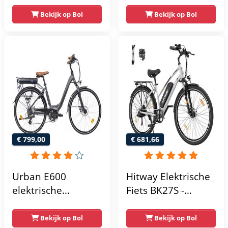
Stadsfiets - 18Ah
Stadsfiets - 18Ah
Bekijk op Bol
Bekijk op Bol
Accu tot 120 km
Accu tot 120 km
Bereik - Shimano 7
Bereik - Shimano 7
Speed- Aluminium
Speed- Aluminium
Frame - Lila
Frame - Zwart
€ 799,00
€ 681,66
Urban E600
Hitway Elektrische
elektrische
Fiets BK27S -
damesfiets - 7
Trendy 28 Inch City
versnellingen - 28
Commuter EBike
Bekijk op Bol
Bekijk op Bol