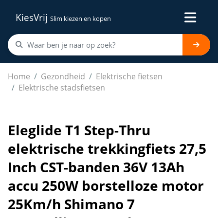
KiesVrij
Slim kiezen en kopen
Eleglide T1 Step-Thru elektrische trekkingfiets 27,5 
Home
Gezondheid
Elektrische fietsen
Elektrische stadsfietsen
Eleglide T1 Step-Thru
elektrische trekkingfiets 27,5
Inch CST-banden 36V 13Ah
accu 250W borstelloze motor
25Km/h Shimano 7