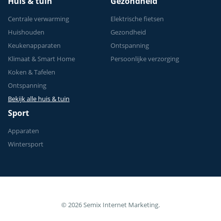
Huis & tuin
Gezondheid
Centrale verwarming
Elektrische fietsen
Huishouden
Gezondheid
Keukenapparaten
Ontspanning
Klimaat & Smart Home
Persoonlijke verzorging
Koken & Tafelen
Ontspanning
Bekijk alle huis & tuin
Sport
Apparaten
Wintersport
© 2026 Semix Internet Marketing.