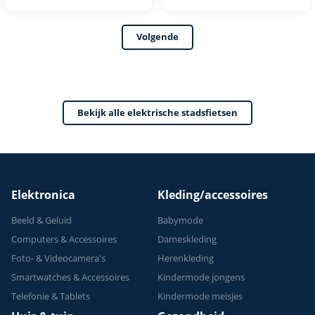
inch - 13Ah
met Afneembare
36V 13Ah Lithium
Volgende
Batterij -
Damesfiets - E-Bike
met 250W Motor -
7 Versnellingen -
Bekijk alle elektrische stadsfietsen
IP54 Waterdicht
Elektronica
Kleding/accessoires
Beeld & Geluid
Babymode
Computers & Accessoires
Dameskleding
Foto- & Videocamera's
Herenkleding
Smartwatches & Accessoires
Kindermode jongens
Telefonie & Tablets
Kindermode meisjes