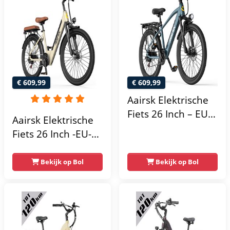
€ 609,99
€ 609,99
Aairsk Elektrische
Fiets 26 Inch – EU-
Aairsk Elektrische
conforme 250W
Fiets 26 Inch -EU-
trapondersteuning
normen
tot 25 km/u – 36V
250W(Actieradius
Bekijk op Bol
Bekijk op Bol
13Ah accu met
75km) - 36V 13Ah
actieradius tot 75
Accu –
km – Shimano 7-
Trapondersteuning
versnelling en NFC
tot 25 km/u –
startfunctie – LCD-