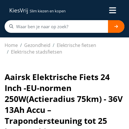
KiesVrij
Slim kiezen en kopen
Aairsk Elektrische Fiets 24 Inch -EU-normen 250W(Actie
Home
Gezondheid
Elektrische fietsen
Elektrische stadsfietsen
Aairsk Elektrische Fiets 24
Inch -EU-normen
250W(Actieradius 75km) - 36V
13Ah Accu –
Trapondersteuning tot 25