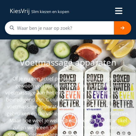
KiesVrij
Slim kiezen en kopen
Voetmassage apparaten
Of je nu een actief persoon bent die veel sport of
gewoon veel tijd doorbrengt op je voeten, een
voetmassage aan het einde van een lange dag kan zeer
bevredigend zijn. Gelukkig zijn er tegenwoordig tal van
voetmassage apparaten op de markt die je thuis kunt
gebruiken en die variëren in prijs, grootte en functies.
Maar hoe weet je welke je moet kiezen? In dit artikel
zullen we je een inzicht geven in de verschillende
soorten voetmassage apparaten die beschikbaar zijn