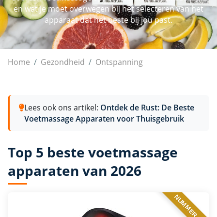
en wat je moet overwegen bij het selecteren van het
apparaat dat het beste bij jou past.
Voetmassage apparaten
Home
Gezondheid
Ontspanning
Lees ook ons artikel:
Ontdek de Rust: De Beste
Voetmassage Apparaten voor Thuisgebruik
Top 5 beste voetmassage
apparaten van 2026
NUMMER 1