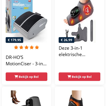
€ 179,95
€ 26,99
Deze 3-in-1
elektrische
DR-HO’S
voetmassager
MotionCiser - 3-in-1
heeft een
Massageapparaat -
3000mAh-batterij
met
Bekijk op Bol
Bekijk op Bol
die de
Warmtetherapie -
bloedsomloop
Loopsimulatie -
bevordert, 3
Vibratietechnologie
standen en 6
warmteniveaus,