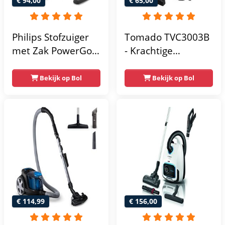
€ 94,00
€ 65,00
Philips Stofzuiger
Tomado TVC3003B
met Zak PowerGo
- Krachtige
FC8244/09 - 900W
stofzuiger met zak -
Motor - Lang Snoer
Extra stil - HEPA 13
Bekijk op Bol
Bekijk op Bol
- Alle Vloertypen -
filter - Snoerlengte
Multifunctionele
9 meter - Zwart
Zuigmond - Grijs
€ 114,99
€ 156,00