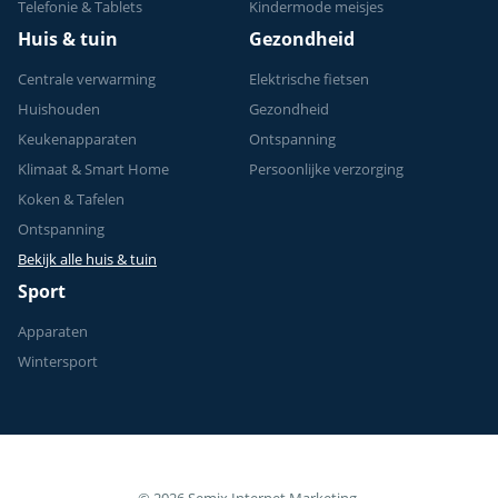
Telefonie & Tablets
Kindermode meisjes
Huis & tuin
Gezondheid
Centrale verwarming
Elektrische fietsen
Huishouden
Gezondheid
Keukenapparaten
Ontspanning
Klimaat & Smart Home
Persoonlijke verzorging
Koken & Tafelen
Ontspanning
Bekijk alle huis & tuin
Sport
Apparaten
Wintersport