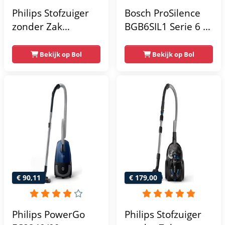
Philips Stofzuiger
Bosch ProSilence
zonder Zak
BGB6SIL1 Serie 6 -
FC9331/09 - Alle
Stofzuiger met zak -
Vloertypen - Sterke
12mtr bereik -
Bekijk op Bol
Bekijk op Bol
Zuigkracht - Met
Vacuum cleaner -
H13 Allergiefilter -
Afstandbediening
Met Extra
in handvat - 66dB -
Mondstuk - Blauw
HEPA - Wit
€ 90,11
€ 179,00
Philips PowerGo
Philips Stofzuiger