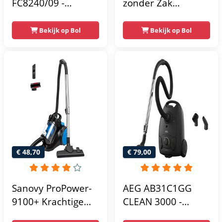
FC8240/09 -
zonder Zak
Stofzuiger met zak
FC9741/09 - Alle
Vloertypen - Sterke
Bekijk op Bol
Bekijk op Bol
Zuigkracht - Met
HEPA 13
Allergiefilter - Lang
Snoer - Incl 4 Extra
Mondstukken -
Zwart
€ 48,70
€ 79,00
Sanovy ProPower-
AEG AB31C1GG
9100+ Krachtige
CLEAN 3000 -
Stofzuiger Zonder
Stofzuiger met zak -