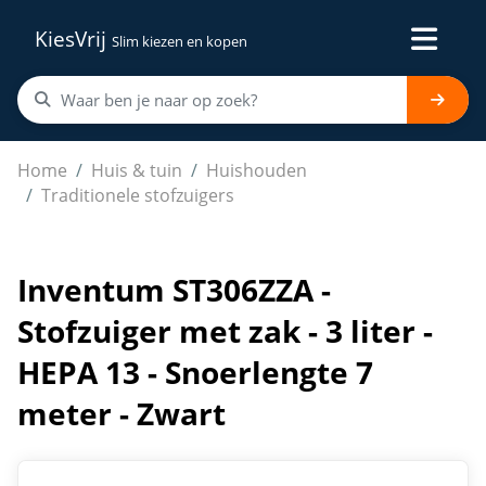
KiesVrij
Slim kiezen en kopen
Inventum ST306ZZA - Stofzuiger met zak - 3 liter - HEPA 
Home
Huis & tuin
Huishouden
Traditionele stofzuigers
Inventum ST306ZZA -
Stofzuiger met zak - 3 liter -
HEPA 13 - Snoerlengte 7
meter - Zwart