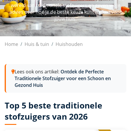
wereld van traditionele stofzuigers en geven we je
advies over hoe je de beste keuze kunt maken voor
jouw huis.
Traditionele stofzuigers
Home
Huis & tuin
Huishouden
Lees ook ons artikel:
Ontdek de Perfecte
Traditionele Stofzuiger voor een Schoon en
Gezond Huis
Top 5 beste traditionele
stofzuigers van 2026