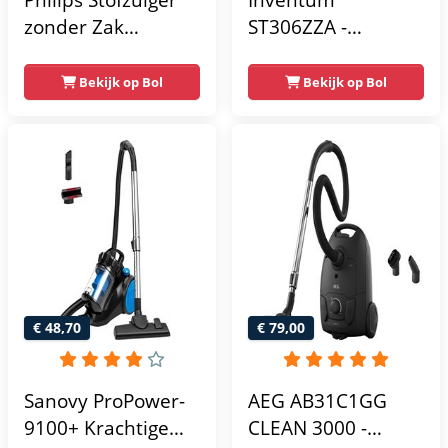
zonder Zak
ST306ZZA -
FC9741/09 - Alle
Stofzuiger met zak -
Vloertypen - Sterke
3 liter - HEPA 13 -
Bekijk op Bol
Bekijk op Bol
Zuigkracht - Met
Snoerlengte 7
HEPA 13
meter - Zwart
Allergiefilter - Lang
Snoer - Incl 4 Extra
Mondstukken -
Zwart
€ 48,70
€ 79,00
Sanovy ProPower-
AEG AB31C1GG
9100+ Krachtige
CLEAN 3000 -