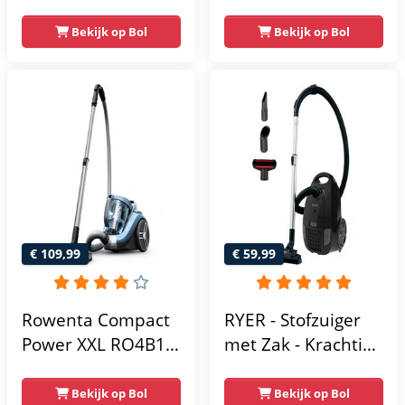
Stofzuiger Zonder
Stofzuiger met zak -
Zak - 3L - Compact -
Hepa 14 - 2
Bekijk op Bol
Bekijk op Bol
Blauw
mondstukken
€ 109,99
€ 59,99
Rowenta Compact
RYER - Stofzuiger
Power XXL RO4B11
met Zak - Krachtig
- Stofzuiger -
850W - Stil - 12m
Zonder Zak -
Actieradius - HEPA -
Bekijk op Bol
Bekijk op Bol