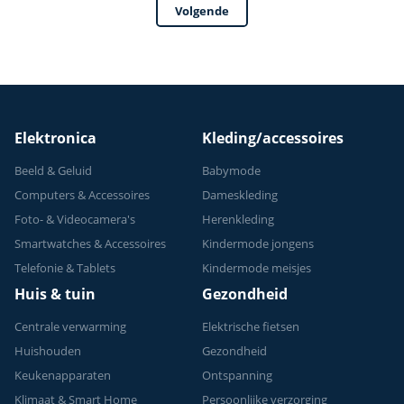
Volgende
Elektronica
Kleding/accessoires
Beeld & Geluid
Babymode
Computers & Accessoires
Dameskleding
Foto- & Videocamera's
Herenkleding
Smartwatches & Accessoires
Kindermode jongens
Telefonie & Tablets
Kindermode meisjes
Huis & tuin
Gezondheid
Centrale verwarming
Elektrische fietsen
Huishouden
Gezondheid
Keukenapparaten
Ontspanning
Klimaat & Smart Home
Persoonlijke verzorging