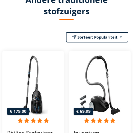
stofzuigers
Sorteer:
Populariteit
€ 179,00
€ 69,99
Philips Stofzuiger
Inventum