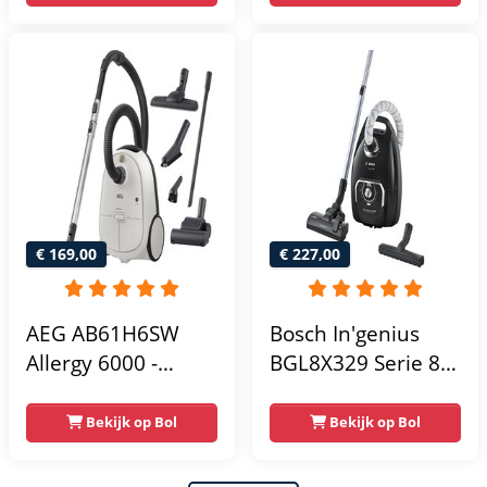
Compact -
Drie Mondstukken
Krachtige
- Vacuum Cleaner -
Zuigkracht -
MotionPro Serie
Eenvoudig in
Gebruik
€ 169,00
€ 227,00
AEG AB61H6SW
Bosch In'genius
Allergy 6000 -
BGL8X329 Serie 8 -
Stofzuiger met zak -
Stofzuiger met zak -
Parketborstel -
15 mtr bereik -
Bekijk op Bol
Bekijk op Bol
Dierenhaar - Hepa
Vacuum cleaner -
14
HEPA13 - Zwart