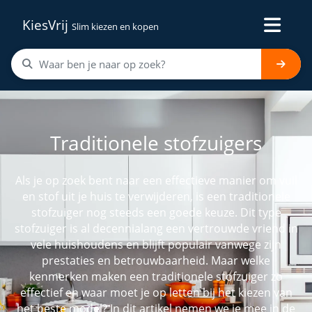
KiesVrij
Slim kiezen en kopen
Traditionele stofzuigers
Als je op zoek bent naar een effectieve manier om vuil
en stof uit je huis te verwijderen, is een traditionele
stofzuiger nog steeds een goede keuze. Dit type
stofzuiger is al decennialang een vertrouwde vriend in
vele huishoudens en blijft populair vanwege zijn
prestaties en betrouwbaarheid. Maar welke
kenmerken maken een traditionele stofzuiger zo
effectief en waar moet je op letten bij het kiezen van
het beste model? In dit artikel nemen we je mee in de