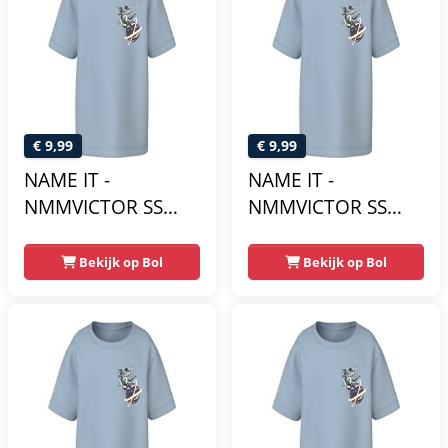
€ 9,99
€ 9,99
NAME IT -
NAME IT -
NMMVICTOR SS
NMMVICTOR SS
NREG TOP -
NREG TOP -
Jongens - T-shirts
Jongens - T-shirts
Bekijk op Bol
Bekijk op Bol