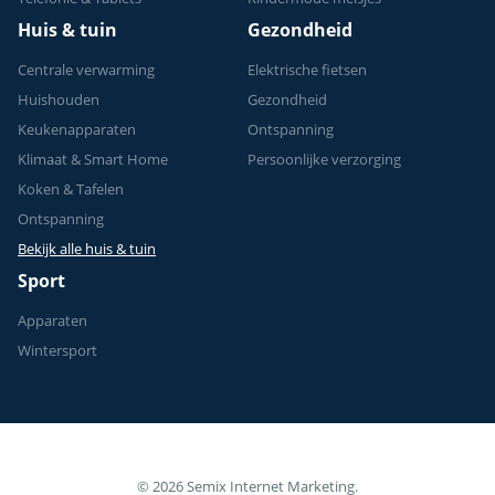
Huis & tuin
Gezondheid
Centrale verwarming
Elektrische fietsen
Huishouden
Gezondheid
Keukenapparaten
Ontspanning
Klimaat & Smart Home
Persoonlijke verzorging
Koken & Tafelen
Ontspanning
Bekijk alle huis & tuin
Sport
Apparaten
Wintersport
© 2026 Semix Internet Marketing.