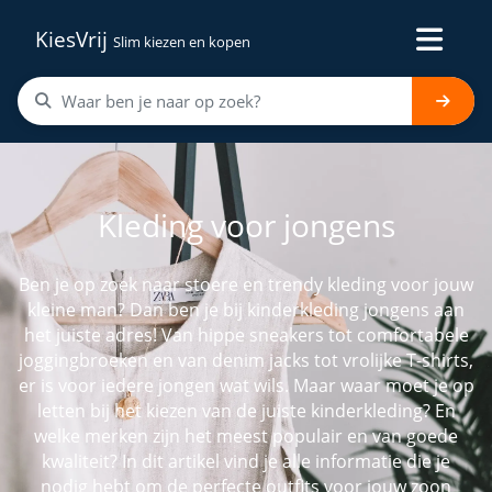
KiesVrij
Slim kiezen en kopen
Kleding voor jongens
Ben je op zoek naar stoere en trendy kleding voor jouw
kleine man? Dan ben je bij kinderkleding jongens aan
het juiste adres! Van hippe sneakers tot comfortabele
joggingbroeken en van denim jacks tot vrolijke T-shirts,
er is voor iedere jongen wat wils. Maar waar moet je op
letten bij het kiezen van de juiste kinderkleding? En
welke merken zijn het meest populair en van goede
kwaliteit? In dit artikel vind je alle informatie die je
nodig hebt om de perfecte outfits voor jouw zoon