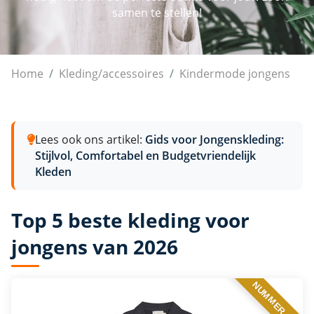
samen te stellen!
Kleding voor jongens
Home
Kleding/accessoires
Kindermode jongens
Lees ook ons artikel:
Gids voor Jongenskleding:
Stijlvol, Comfortabel en Budgetvriendelijk
Kleden
Top 5 beste kleding voor
jongens van 2026
NUMMER 1