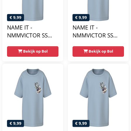
€ 9,99
€ 9,99
NAME IT -
NAME IT -
NMMVICTOR SS
NMMVICTOR SS
NREG TOP -
NREG TOP -
Jongens - T-shirts
Jongens - T-shirts
Bekijk op Bol
Bekijk op Bol
€ 9,99
€ 9,99