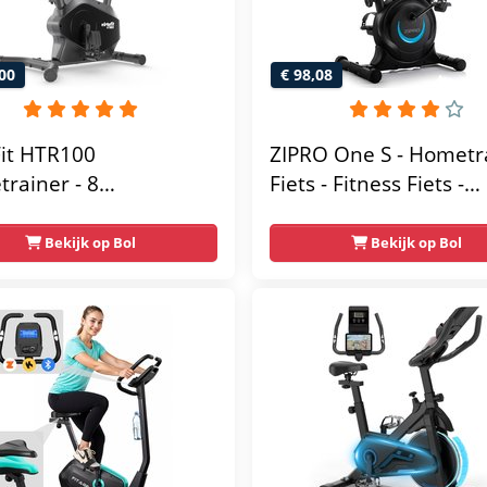
00
€ 98,08
Fit HTR100
ZIPRO One S - Hometr
rainer - 8
Fiets - Fitness Fiets -
tische
Magnetische Fiets -
tandniveau's -
Hartslagsensoren -
Bekijk op Bol
Bekijk op Bol
elbaar zadel - Display
Gemakkelijk te
ablethouder - Max.
transporteren -
g Gebruikersgewicht -
Antislippedalen - Ho
sfiets
- Stabiele structuur - 
gebruikersgewicht 110
Zwart en Blauw