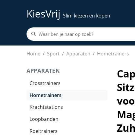
KiesVrij
Slim kiezen en kopen
Capital Sports Mini fitness Fahrrad, Heimtrai
Home
Sport
Apparaten
Hometrainers
APPARATEN
Cap
Crosstrainers
Sit
Hometrainers
voo
Krachtstations
Mag
Loopbanden
Zuh
Roeitrainers