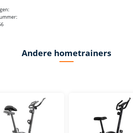
gen:
nummer:
56
Andere hometrainers