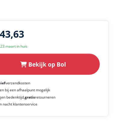
143,63
k 23 maart in huis
Bekijk op Bol
sief
verzendkosten
en bij een afhaalpunt mogelijk
gen bedenktijd,
gratis
retourneren
n nacht klantenservice