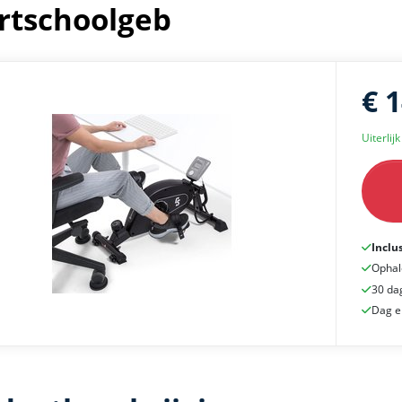
rtschoolgeb
€ 
Uiterlij
Inclu
Ophal
30 da
Dag e