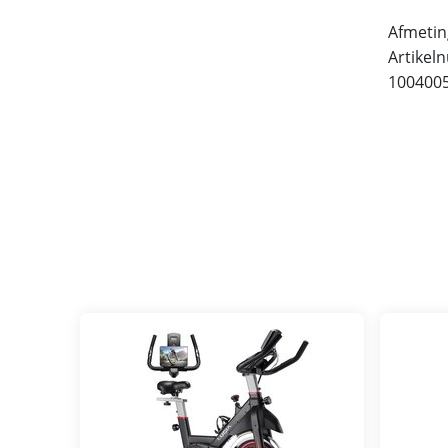
Afmetin
Artikel
100400