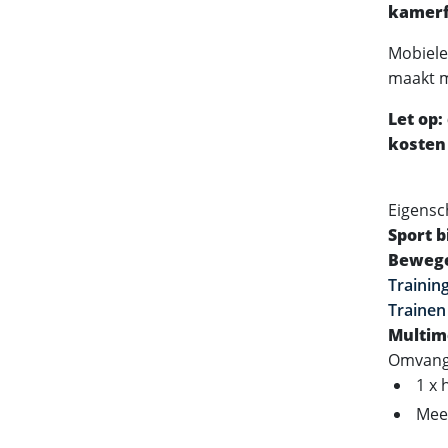
kamerf
Mobiele
maakt mu
Let op:
kosten
Eigensc
Sport bi
Bewege
Trainin
Trainen
Multim
Omvang 
1 x
Meer