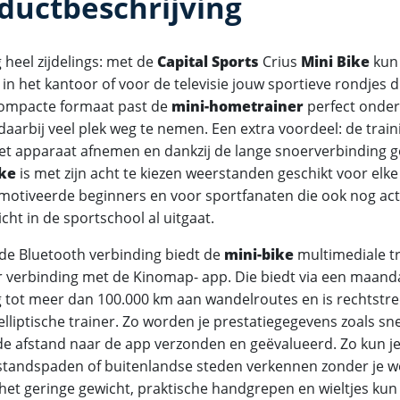
ductbeschrijving
 heel zijdelings: met de
Capital Sports
Crius
Mini Bike
kun
in het kantoor of voor de televisie jouw sportieve rondjes dr
ompacte formaat past de
mini-hometrainer
perfect onder 
daarbij veel plek weg te nemen. Een extra voordeel: de tra
het apparaat afnemen en dankzij de lange snoerverbinding g
ike
is met zijn acht te kiezen weerstanden geschikt voor elke 
motiveerde beginners en voor sportfanaten die ook nog ac
licht in de sportschool al uitgaat.
 de Bluetooth verbinding biedt de
mini-bike
multimediale t
r verbinding met de Kinomap- app. Die biedt via een maa
 tot meer dan 100.000 km aan wandelroutes en is rechtstr
lliptische trainer. Zo worden je prestatiegegevens zoals sne
de afstand naar de app verzonden en geëvalueerd. Zo kun je
standspaden of buitenlandse steden verkennen zonder je wo
 het geringe gewicht, praktische handgrepen en wieltjes kun