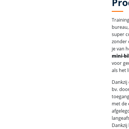
Pro
Training
bureau, 
super c
zonder 
je van 
mini-b
voor ge
als het 
Dankzij
bv. doo
toegang
met de e
afgeleg
langeaf
Dankzij