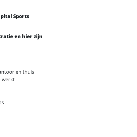
pital Sports
ratie en hier zijn
antoor en thuis
e werkt
ps