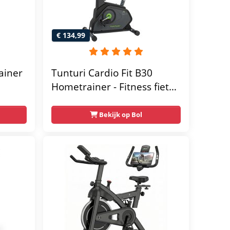
€ 134,99
ainer
Tunturi Cardio Fit B30
Hometrainer - Fitness fiets
met 8 weerstandsniveaus -
Tablethouder -
Bekijk op Bol
Hartslagfunctie en
transportwielen
megym
Max.
 kg -