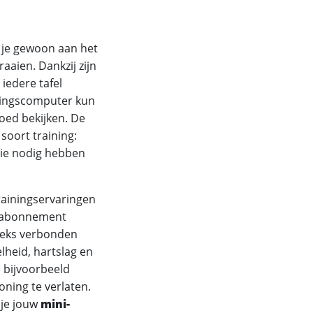
 je gewoon aan het
aaien. Dankzij zijn
iedere tafel
iningscomputer kun
oed bekijken. De
soort training:
tie nodig hebben
rainingservaringen
ndabonnement
eeks verbonden
lheid, hartslag en
 bijvoorbeeld
ning te verlaten.
 je jouw
mini-