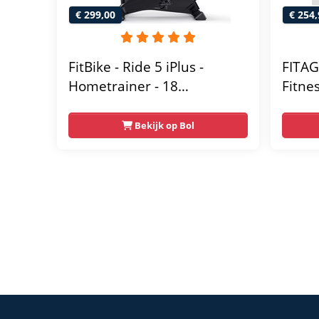
€ 299,00
€ 254,
FitBike - Ride 5 iPlus -
FITAG
Hometrainer - 18
Fitne
Trainingsprogramma's -
Weers
Hartslagsensoren
Table
Bekijk op Bol
Bluet
- Fiet
Ergon
Homet
Thuis