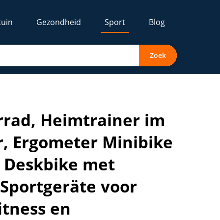
tuin
Gezondheid
Sport
Blog
Zoek
voor fitness, Beintrainer Leise, Deskbike met Magnet Widers
hrrad, Heimtrainer im
r, Ergometer Minibike
e, Deskbike met
Sportgeräte voor
itness en