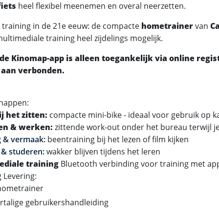
iets
heel flexibel meenemen en overal neerzetten.
 training in de 21e eeuw: de compacte
hometrainer
van
Ca
ltimediale training heel zijdelings mogelijk.
 de Kinomap-app is alleen toegankelijk via online regist
 aan verbonden.
happen:
j het zitten:
compacte mini-bike - ideaal voor gebruik op k
n & werken:
zittende work-out onder het bureau terwijl j
g & vermaak:
beentraining bij het lezen of film kijken
 & studeren:
wakker blijven tijdens het leren
ediale training
Bluetooth verbinding voor training met ap
Levering:
 hometrainer
talige gebruikershandleiding